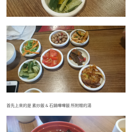
首先上來的是 素炒飯 & 石鍋嗶嗶飯 所附贈的湯