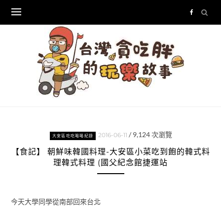
Skip
to
content
/
9,124
次瀏覽
2016-06-11
大安區吃吃喝喝紀錄
【食記】 朝鮮味韓國料理-大安區小菜吃到飽的韓式料
理韓式料理 (國父紀念館捷運站
今天大學同學從南部回來台北