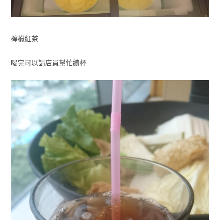
檸檬紅茶
喝完可以請店員幫忙續杯