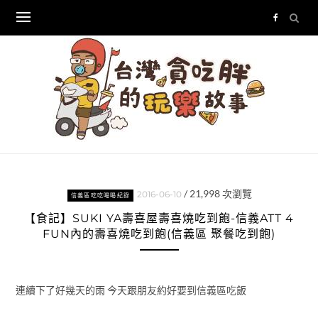
Skip
to
content
/
21,998
次瀏覽
2016-06-10
信義區吃吃喝喝紀錄
【食記】SUKI YA壽喜屋壽喜燒吃到飽-信義ATT 4
FUN內的壽喜燒吃到飽(信義區 聚餐吃到飽)
連續下了好幾天的雨 今天跟朋友約好要到信義區吃飯