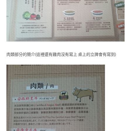
肉類部分的簡介(這裡還有雞肉沒有寫上 桌上的立牌會有寫到)