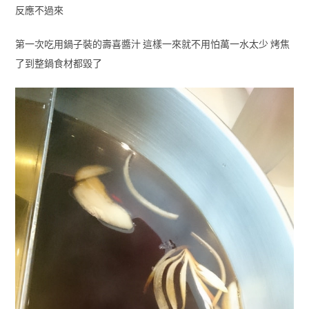
反應不過來
第一次吃用鍋子裝的壽喜醬汁 這樣一來就不用怕萬一水太少 烤焦
了到整鍋食材都毀了