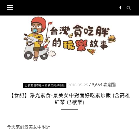
Skip
to
content
/
9,664
次瀏覽
2016-05-25
已歇業但帶給本胖歡樂的好餐廳
【食記】淨光素食-景美女中對面好吃素炒飯 (含高雄
紅茶 已歇業)
今天來到景美女中附近