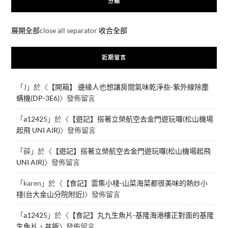
分類
展開全部
close all separator
收合全部
近期留言
「
J
」於〈
【開箱】 邊緣人也想讓房間氣味乾淨些-紫外線除塵
螨機(DP-3E6)
〉發佈留言
「
a12425
」於〈
【遊記】搭著立榮航空去金門遊玩囉(松山機場
起飛 UNI AIR)
〉發佈留言
「
薛
」於〈
【遊記】搭著立榮航空去金門遊玩囉(松山機場起飛
UNI AIR)
〉發佈留言
「
karen
」於〈
【食記】雲集小棧-山菜海菜都很美味的熱炒小
棧(台大金山分院附近)
〉發佈留言
「
a12425
」於〈
【食記】丸九生魚片-基隆海港樓正對面的基隆
生魚片、丼飯
〉發佈留言