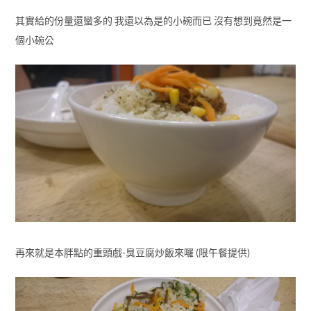
其實給的份量還蠻多的 我還以為是的小碗而已 沒有想到竟然是一
個小碗公
再來就是本胖點的重頭戲-臭豆腐炒飯來囉 (限午餐提供)