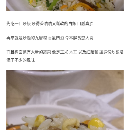
先吃一口炒飯 炒得香噴噴又鬆軟的白飯 口感真胖
再來就是炒過的九層塔 香氣四溢 令本胖食慾大開
而且裡面還有大量的蔬菜 像是玉米 木耳 以及紅蘿蔔 讓這份炒飯增
添了不少的風味