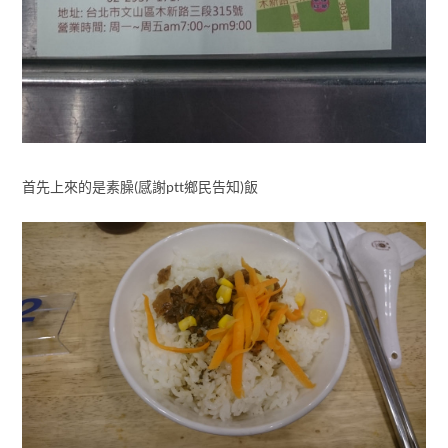
首先上來的是素臊(感謝ptt鄉民告知)飯