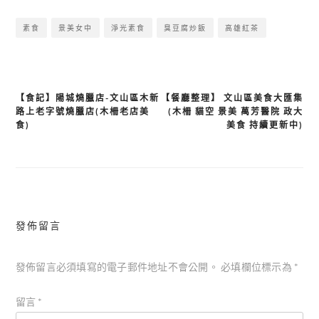
素食
景美女中
淨光素食
臭豆腐炒飯
高雄紅茶
【食記】陽城燒臘店-文山區木新
【餐廳整理】 文山區美食大匯集
文
路上老字號燒臘店(木柵老店美
(木柵 貓空 景美 萬芳醫院 政大
章
食)
美食 持續更新中)
導
覽
發佈留言
發佈留言必須填寫的電子郵件地址不會公開。
必填欄位標示為
*
留言
*