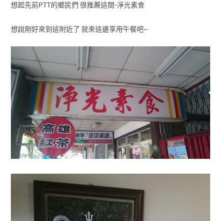
想起先前PTT的鄉民們 很推薦這間-淨光素食
想說剛好來到這附近了 就來這邊享用午餐吧~