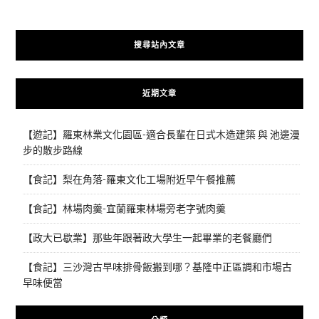
搜尋站內文章
近期文章
【遊記】羅東林業文化園區-適合長輩在日式木造建築 與 池邊漫
步的散步路線
【食記】梨在角落-羅東文化工場附近早午餐推薦
【食記】林場肉羹-宜蘭羅東林場旁老字號肉羹
【政大已歇業】那些年跟著政大學生一起畢業的老餐廳們
【食記】三沙灣古早味排骨飯搬到哪？基隆中正區調和市場古
早味便當