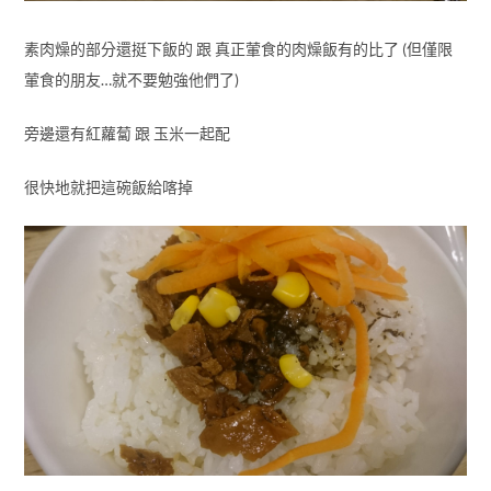
素肉燥的部分還挺下飯的 跟 真正葷食的肉燥飯有的比了 (但僅限
葷食的朋友…就不要勉強他們了)
旁邊還有紅蘿蔔 跟 玉米一起配
很快地就把這碗飯給喀掉