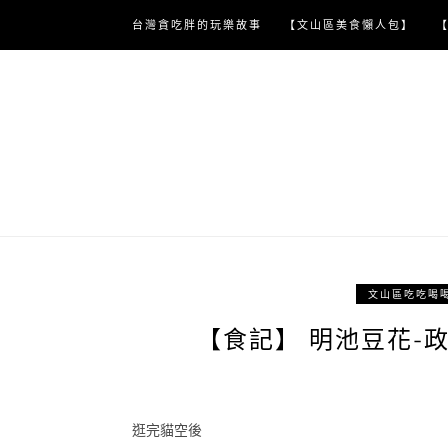
Skip
台灣貪吃胖的玩樂故事
【文山區美食懶人包】
to
content
文山區吃吃喝
【食記】 明池豆花-
逛完貓空後