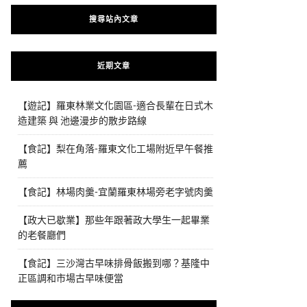
搜尋站內文章
近期文章
【遊記】羅東林業文化園區-適合長輩在日式木
造建築 與 池邊漫步的散步路線
【食記】梨在角落-羅東文化工場附近早午餐推
薦
【食記】林場肉羹-宜蘭羅東林場旁老字號肉羹
【政大已歇業】那些年跟著政大學生一起畢業
的老餐廳們
【食記】三沙灣古早味排骨飯搬到哪？基隆中
正區調和市場古早味便當