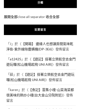
分類
展開全部
close all separator
收合全部
近期留言
「
J
」於〈
【開箱】 邊緣人也想讓房間氣味乾
淨些-紫外線除塵螨機(DP-3E6)
〉發佈留言
「
a12425
」於〈
【遊記】搭著立榮航空去金門
遊玩囉(松山機場起飛 UNI AIR)
〉發佈留言
「
薛
」於〈
【遊記】搭著立榮航空去金門遊玩
囉(松山機場起飛 UNI AIR)
〉發佈留言
「
karen
」於〈
【食記】雲集小棧-山菜海菜都
很美味的熱炒小棧(台大金山分院附近)
〉發佈
留言