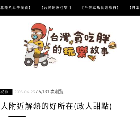
【基隆八斗子美食】
【台灣乾淨住宿 】
【台灣本島長途旅行】
【日本
/
6,131
次瀏覽
2016-04-23
喝紀錄
政大附近解熱的好所在(政大甜點)