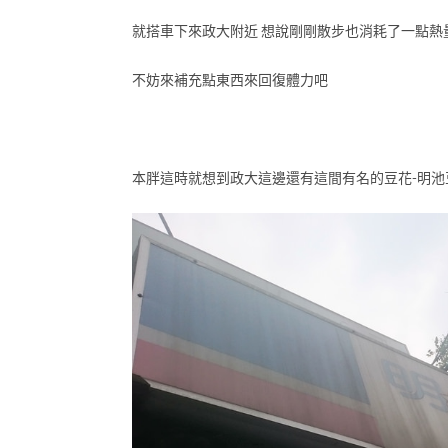
就搭車下來政大附近 想說剛剛散步也消耗了一點熱
不妨來補充點東西來回復體力吧
本胖這時就想到政大這邊還有這間有名的豆花-明池