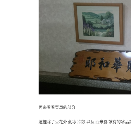
再來看看菜單的部分
這裡除了豆花外 剉冰 冷飲 以及 西米露 該有的冰品