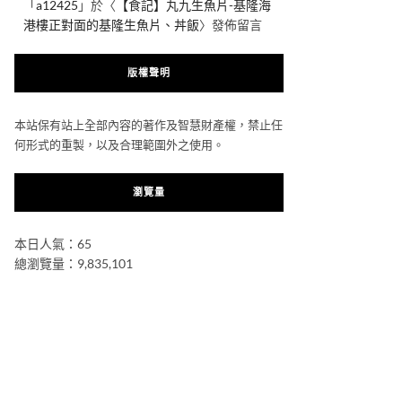
「
a12425
」於〈
【食記】丸九生魚片-基隆海
港樓正對面的基隆生魚片、丼飯
〉發佈留言
版權聲明
本站保有站上全部內容的著作及智慧財產權，禁止任
何形式的重製，以及合理範圍外之使用。
瀏覽量
本日人氣：65
總瀏覽量：9,835,101