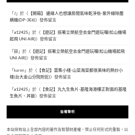
「
J
」於〈
【開箱】 邊緣人也想讓房間氣味乾淨些-紫外線除塵
螨機(DP-3E6)
〉發佈留言
「
a12425
」於〈
【遊記】搭著立榮航空去金門遊玩囉(松山機場
起飛 UNI AIR)
〉發佈留言
「
薛
」於〈
【遊記】搭著立榮航空去金門遊玩囉(松山機場起飛
UNI AIR)
〉發佈留言
「
karen
」於〈
【食記】雲集小棧-山菜海菜都很美味的熱炒小
棧(台大金山分院附近)
〉發佈留言
「
a12425
」於〈
【食記】丸九生魚片-基隆海港樓正對面的基隆
生魚片、丼飯
〉發佈留言
版權聲明
本站保有站上全部內容的著作及智慧財產權，禁止任何形式的重製，以