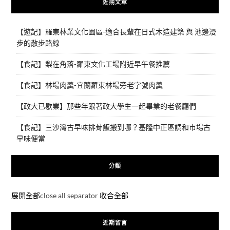
近期文章
【遊記】羅東林業文化園區-適合長輩在日式木造建築 與 池邊漫
步的散步路線
【食記】梨在角落-羅東文化工場附近早午餐推薦
【食記】林場肉羹-宜蘭羅東林場旁老字號肉羹
【政大已歇業】那些年跟著政大學生一起畢業的老餐廳們
【食記】三沙灣古早味排骨飯搬到哪？基隆中正區調和市場古
早味便當
分類
展開全部
close all separator
收合全部
近期留言