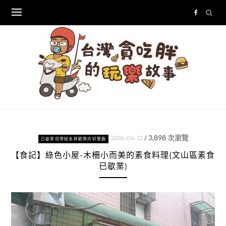
Skip
to
content
/
3,898
次瀏覽
2016-04-12
已歇業但帶給本胖歡樂的好餐廳
【食記】綠色小屋-木柵小而美的素食料理(文山區素食
已歇業)