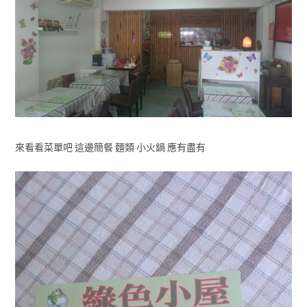
來看看菜單吧 這邊簡餐 麵類 小火鍋 應有盡有