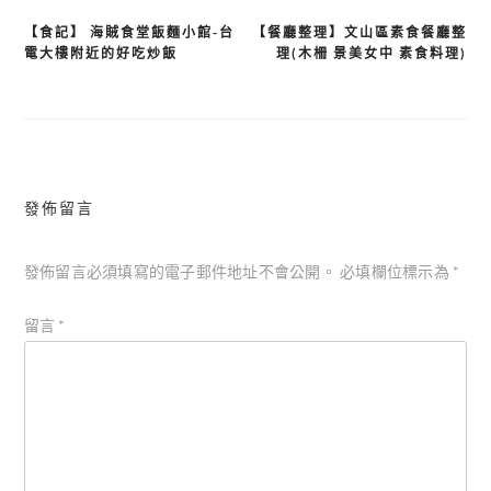
【食記】 海賊食堂飯麵小館-台
【餐廳整理】文山區素食餐廳整
文
電大樓附近的好吃炒飯
理(木柵 景美女中 素食料理)
章
導
覽
發佈留言
發佈留言必須填寫的電子郵件地址不會公開。
必填欄位標示為
*
留言
*