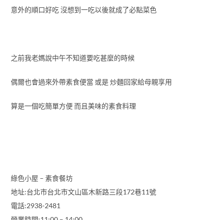
意外的順口好吃 沒想到一吃以後就成了必點菜色
之前我老媽說中午不知道要吃甚麼的時候
偶爾也會過來外帶素食便當 或是 炒麵回家給母親享用
算是一個吃簡單方便 而且美味的素食料理
綠色小屋 – 素食餐坊
地址:台北市台北市文山區木新路三段172巷11號
電話:2938-2481
營業時間:11:00 – 14:00