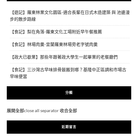
【遊記】羅東林業文化園區-適合長輩在日式木造建築 與 池邊漫
步的散步路線
【食記】梨在角落-羅東文化工場附近早午餐推薦
【食記】林場肉羹-宜蘭羅東林場旁老字號肉羹
【政大已歇業】那些年跟著政大學生一起畢業的老餐廳們
【食記】三沙灣古早味排骨飯搬到哪？基隆中正區調和市場古
早味便當
分類
展開全部
close all separator
收合全部
近期留言