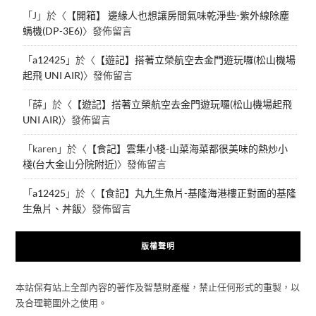
「
J
」於〈
【開箱】 邊緣人也想讓房間氣味乾淨些-紫外線除塵
螨機(DP-3E6)
〉發佈留言
「
a12425
」於〈
【遊記】搭著立榮航空去金門遊玩囉(松山機場
起飛 UNI AIR)
〉發佈留言
「
薛
」於〈
【遊記】搭著立榮航空去金門遊玩囉(松山機場起飛
UNI AIR)
〉發佈留言
「
karen
」於〈
【食記】雲集小棧-山菜海菜都很美味的熱炒小
棧(台大金山分院附近)
〉發佈留言
「
a12425
」於〈
【食記】丸九生魚片-基隆海港樓正對面的基隆
生魚片、丼飯
〉發佈留言
版權聲明
本站保有站上全部內容的著作及智慧財產權，禁止任何形式的重製，以
及合理範圍外之使用。