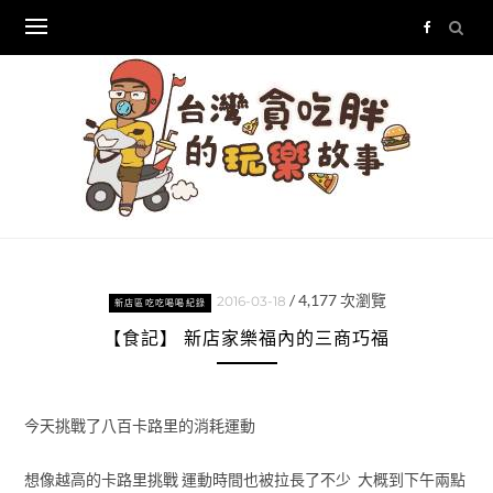
Skip
to
content
/
4,177
次瀏覽
2016-03-18
新店區吃吃喝喝紀錄
【食記】 新店家樂福內的三商巧福
今天挑戰了八百卡路里的消耗運動
想像越高的卡路里挑戰 運動時間也被拉長了不少 大概到下午兩點