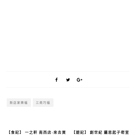
新店家樂福
三商巧福
【食記】 一之軒 南西店-來去買
【遊記】 創世紀 邏思起子密室
文