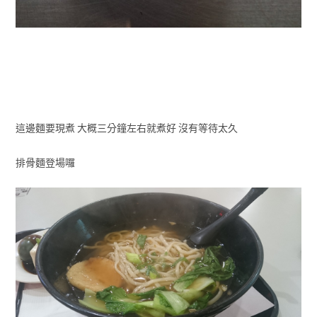
這邊麵要現煮 大概三分鐘左右就煮好 沒有等待太久
排骨麵登場囉