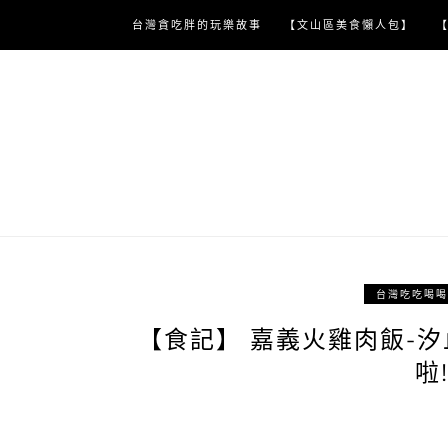
Skip
台灣貪吃胖的玩樂故事
【文山區美食懶人包】
to
content
台灣吃吃喝喝
【食記】 嘉義火雞肉飯-
啦