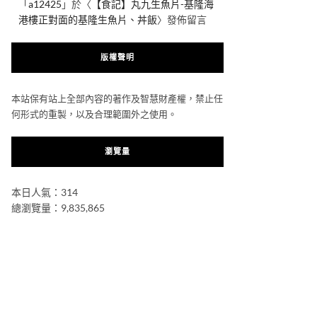
「
a12425
」於〈
【食記】丸九生魚片-基隆海
港樓正對面的基隆生魚片、丼飯
〉發佈留言
版權聲明
本站保有站上全部內容的著作及智慧財產權，禁止任
何形式的重製，以及合理範圍外之使用。
瀏覽量
本日人氣：314
總瀏覽量：9,835,865