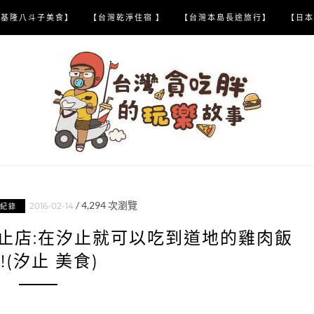
【基隆八斗子美食】
【台灣乾淨住宿 】
【台灣本島長途旅行】
【日本
/
4,294
次瀏覽
2016-02-14
紀錄
汐止店:在汐止就可以吃到道地的雞肉飯
!!(汐止 美食)