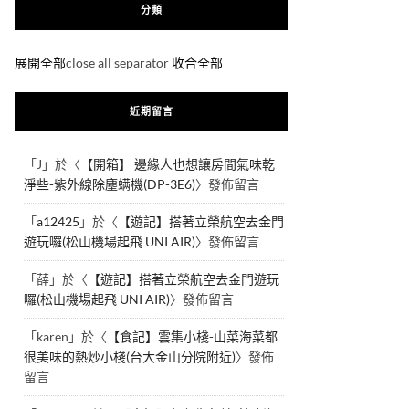
分類
展開全部
close all separator
收合全部
近期留言
「
J
」於〈
【開箱】 邊緣人也想讓房間氣味乾
淨些-紫外線除塵螨機(DP-3E6)
〉發佈留言
「
a12425
」於〈
【遊記】搭著立榮航空去金門
遊玩囉(松山機場起飛 UNI AIR)
〉發佈留言
「
薛
」於〈
【遊記】搭著立榮航空去金門遊玩
囉(松山機場起飛 UNI AIR)
〉發佈留言
「
karen
」於〈
【食記】雲集小棧-山菜海菜都
很美味的熱炒小棧(台大金山分院附近)
〉發佈
留言