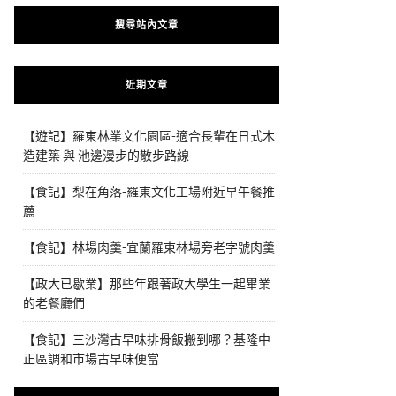
搜尋站內文章
近期文章
【遊記】羅東林業文化園區-適合長輩在日式木
造建築 與 池邊漫步的散步路線
【食記】梨在角落-羅東文化工場附近早午餐推
薦
【食記】林場肉羹-宜蘭羅東林場旁老字號肉羹
【政大已歇業】那些年跟著政大學生一起畢業
的老餐廳們
【食記】三沙灣古早味排骨飯搬到哪？基隆中
正區調和市場古早味便當