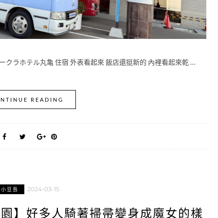
クラホテル丸亀 住宿 外表看起來 飯店還挺新的 內裡看起來乾 …
NTINUE READING
2024-03-15
小豆島
公園】好多人騎著掃帚變身成魔女的樣