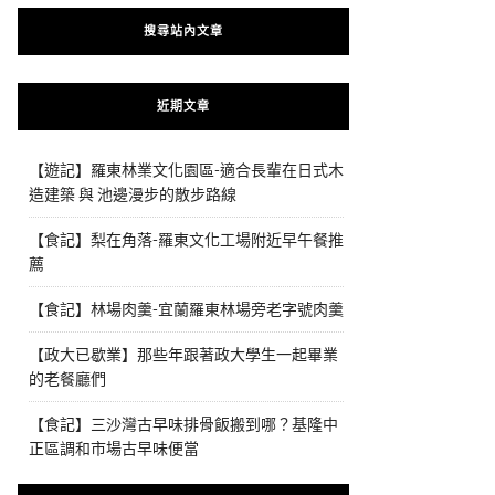
搜尋站內文章
近期文章
【遊記】羅東林業文化園區-適合長輩在日式木
造建築 與 池邊漫步的散步路線
【食記】梨在角落-羅東文化工場附近早午餐推
薦
【食記】林場肉羹-宜蘭羅東林場旁老字號肉羹
【政大已歇業】那些年跟著政大學生一起畢業
的老餐廳們
【食記】三沙灣古早味排骨飯搬到哪？基隆中
正區調和市場古早味便當