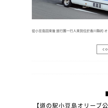
從小豆島回來後 旅行團一行人來到位於香川縣的 オー
CO
【道の駅小豆島オリーブ