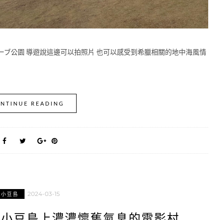
ーブ公園 導遊說這邊可以拍照片 也可以感受到希臘相關的地中海風情
NTINUE READING
2024-03-15
小豆島
】小豆島上濃濃懷舊氣息的電影村