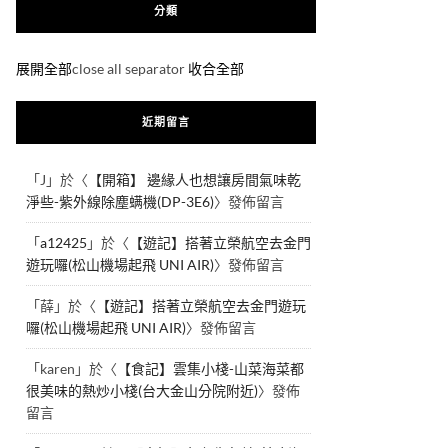
分類
展開全部
close all separator
收合全部
近期留言
「
J
」於〈
【開箱】 邊緣人也想讓房間氣味乾
淨些-紫外線除塵螨機(DP-3E6)
〉發佈留言
「
a12425
」於〈
【遊記】搭著立榮航空去金門
遊玩囉(松山機場起飛 UNI AIR)
〉發佈留言
「
薛
」於〈
【遊記】搭著立榮航空去金門遊玩
囉(松山機場起飛 UNI AIR)
〉發佈留言
「
karen
」於〈
【食記】雲集小棧-山菜海菜都
很美味的熱炒小棧(台大金山分院附近)
〉發佈
留言