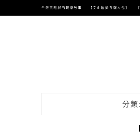
Skip
台灣貪吃胖的玩樂故事
【文山區美食懶人包】
to
content
分類