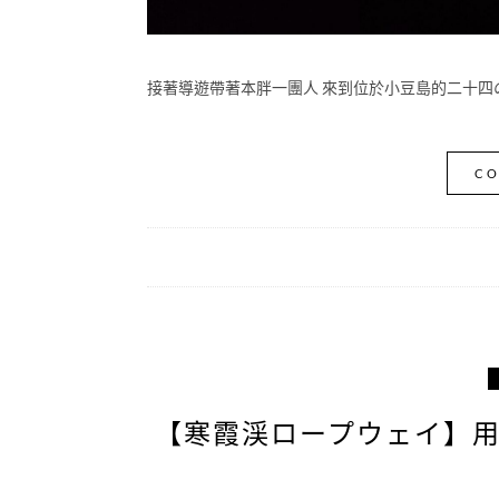
接著導遊帶著本胖一團人 來到位於小豆島的二十四の
CO
【寒霞渓ロープウェイ】用