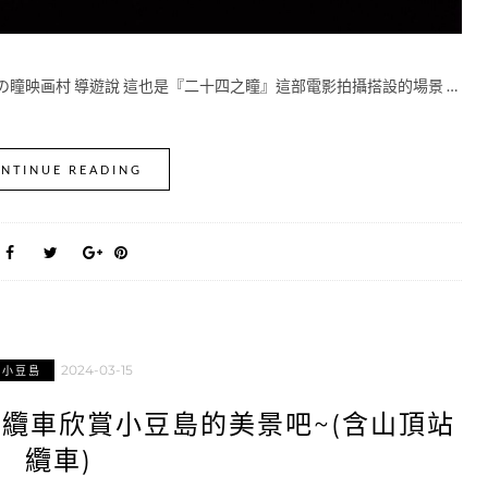
瞳映画村 導遊說 這也是『二十四之瞳』這部電影拍攝搭設的場景 …
NTINUE READING
2024-03-15
小豆島
纜車欣賞小豆島的美景吧~(含山頂站
纜車)