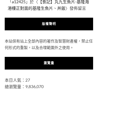
「
a12425
」於〈
【食記】丸九生魚片-基隆海
港樓正對面的基隆生魚片、丼飯
〉發佈留言
版權聲明
本站保有站上全部內容的著作及智慧財產權，禁止任
何形式的重製，以及合理範圍外之使用。
瀏覽量
本日人氣：27
總瀏覽量：9,836,070