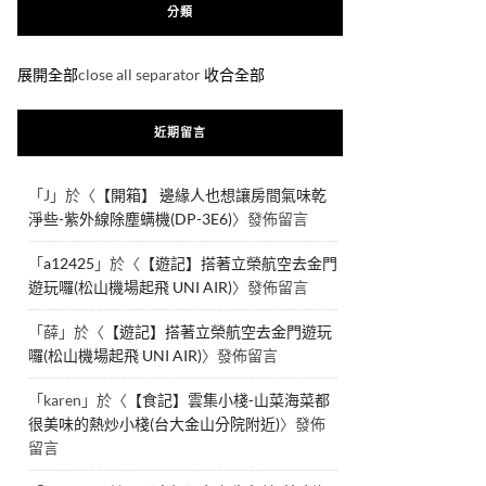
分類
展開全部
close all separator
收合全部
近期留言
「
J
」於〈
【開箱】 邊緣人也想讓房間氣味乾
淨些-紫外線除塵螨機(DP-3E6)
〉發佈留言
「
a12425
」於〈
【遊記】搭著立榮航空去金門
遊玩囉(松山機場起飛 UNI AIR)
〉發佈留言
「
薛
」於〈
【遊記】搭著立榮航空去金門遊玩
囉(松山機場起飛 UNI AIR)
〉發佈留言
「
karen
」於〈
【食記】雲集小棧-山菜海菜都
很美味的熱炒小棧(台大金山分院附近)
〉發佈
留言