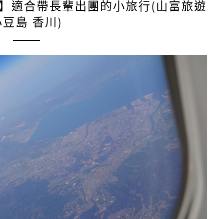
】適合帶長輩出團的小旅行(山富旅遊
小豆島 香川)