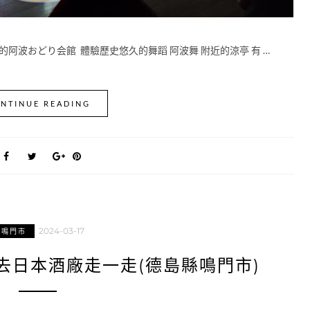
阿波おどり会館 體驗歷史悠久的舞蹈 阿波舞 附近的涼亭 有 …
NTINUE READING
2024-03-17
鳴門市
去日本酒廠走一走(德島縣鳴門市)