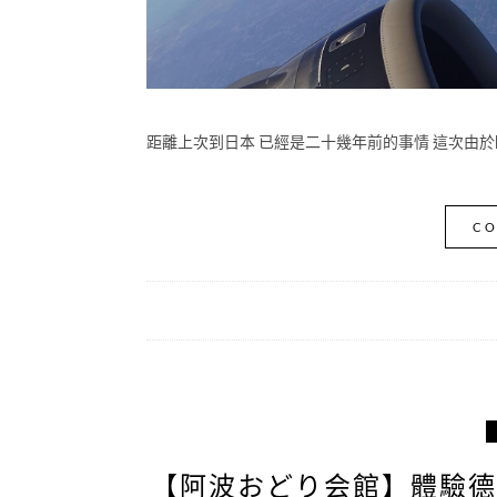
距離上次到日本 已經是二十幾年前的事情 這次由於
CO
【阿波おどり会館】體驗德