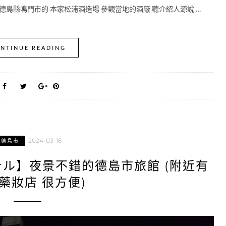
德島縣鳴門市的 本家松浦酒造場 參觀當地的酒廠 聽介紹人源說 …
NTINUE READING
2024-03-16
德島市
ル】夜景不錯的德島市旅館 (附近有
 藥妝店 很方便)