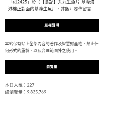
「
a12425
」於〈
【食記】丸九生魚片-基隆海
港樓正對面的基隆生魚片、丼飯
〉發佈留言
版權聲明
本站保有站上全部內容的著作及智慧財產權，禁止任
何形式的重製，以及合理範圍外之使用。
瀏覽量
本日人氣：227
總瀏覽量：9,835,769