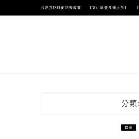
Skip
台灣貪吃胖的玩樂故事
【文山區美食懶人包】
to
content
分類
四國