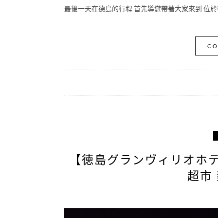
最後一天在德島的行程 首先導遊帶著大家來到 位於
CO
【徳島グランヴィリオホテ
超市