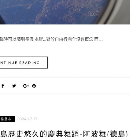
臨時可以請到長假 本胖…對於自由行完全沒有概念 而 …
NTINUE READING
2024-03-17
德島市
島歷史悠久的慶典舞蹈-阿波舞(德島)