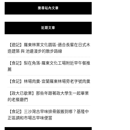
搜尋站內文章
近期文章
【遊記】羅東林業文化園區-適合長輩在日式木
造建築 與 池邊漫步的散步路線
【食記】梨在角落-羅東文化工場附近早午餐推
薦
【食記】林場肉羹-宜蘭羅東林場旁老字號肉羹
【政大已歇業】那些年跟著政大學生一起畢業
的老餐廳們
【食記】三沙灣古早味排骨飯搬到哪？基隆中
正區調和市場古早味便當