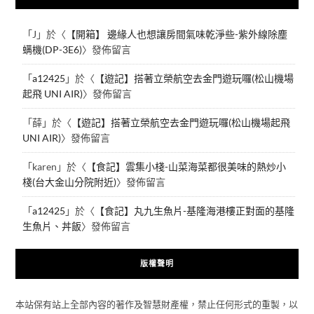
「
J
」於〈
【開箱】 邊緣人也想讓房間氣味乾淨些-紫外線除塵
螨機(DP-3E6)
〉發佈留言
「
a12425
」於〈
【遊記】搭著立榮航空去金門遊玩囉(松山機場
起飛 UNI AIR)
〉發佈留言
「
薛
」於〈
【遊記】搭著立榮航空去金門遊玩囉(松山機場起飛
UNI AIR)
〉發佈留言
「
karen
」於〈
【食記】雲集小棧-山菜海菜都很美味的熱炒小
棧(台大金山分院附近)
〉發佈留言
「
a12425
」於〈
【食記】丸九生魚片-基隆海港樓正對面的基隆
生魚片、丼飯
〉發佈留言
版權聲明
本站保有站上全部內容的著作及智慧財產權，禁止任何形式的重製，以