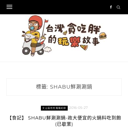
Skip
to
content
標籤:
SHABU鮮涮涮鍋
2016-05-27
文山區吃吃喝喝紀錄
【食記】 SHABU鮮涮涮鍋-政大便宜的火鍋料吃到飽
(已歇業)