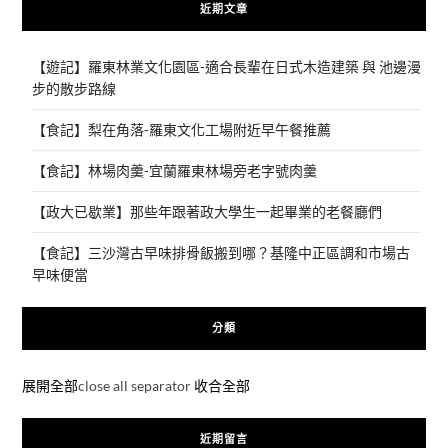
近期文章
【遊記】羅東林業文化園區-適合長輩在日式木造建築 與 池邊漫
步的散步路線
【食記】梨在角落-羅東文化工場附近早午餐推薦
【食記】林場肉羹-宜蘭羅東林場旁老字號肉羹
【政大已歇業】那些年跟著政大學生一起畢業的老餐廳們
【食記】三沙灣古早味排骨飯搬到哪？基隆中正區調和市場古
早味便當
分類
展開全部
close all separator
收合全部
近期留言