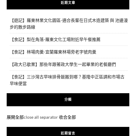
近期文章
【遊記】羅東林業文化園區-適合長輩在日式木造建築 與 池邊漫
步的散步路線
【食記】梨在角落-羅東文化工場附近早午餐推薦
【食記】林場肉羹-宜蘭羅東林場旁老字號肉羹
【政大已歇業】那些年跟著政大學生一起畢業的老餐廳們
【食記】三沙灣古早味排骨飯搬到哪？基隆中正區調和市場古
早味便當
分類
展開全部
close all separator
收合全部
近期留言