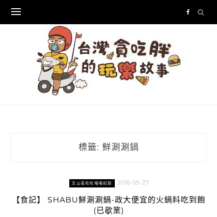
Skip
to
content
標籤:
鮮涮涮鍋
2016-05-27
文山區吃吃喝喝紀錄
【食記】 SHABU鮮涮涮鍋-政大便宜的火鍋料吃到飽
(已歇業)