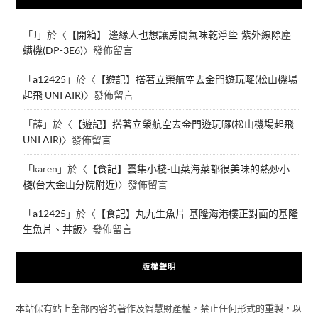
「
J
」於〈
【開箱】 邊緣人也想讓房間氣味乾淨些-紫外線除塵
螨機(DP-3E6)
〉發佈留言
「
a12425
」於〈
【遊記】搭著立榮航空去金門遊玩囉(松山機場
起飛 UNI AIR)
〉發佈留言
「
薛
」於〈
【遊記】搭著立榮航空去金門遊玩囉(松山機場起飛
UNI AIR)
〉發佈留言
「
karen
」於〈
【食記】雲集小棧-山菜海菜都很美味的熱炒小
棧(台大金山分院附近)
〉發佈留言
「
a12425
」於〈
【食記】丸九生魚片-基隆海港樓正對面的基隆
生魚片、丼飯
〉發佈留言
版權聲明
本站保有站上全部內容的著作及智慧財產權，禁止任何形式的重製，以