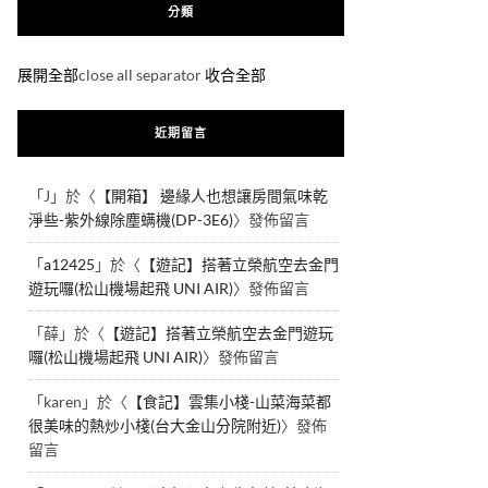
分類
展開全部
close all separator
收合全部
近期留言
「
J
」於〈
【開箱】 邊緣人也想讓房間氣味乾
淨些-紫外線除塵螨機(DP-3E6)
〉發佈留言
「
a12425
」於〈
【遊記】搭著立榮航空去金門
遊玩囉(松山機場起飛 UNI AIR)
〉發佈留言
「
薛
」於〈
【遊記】搭著立榮航空去金門遊玩
囉(松山機場起飛 UNI AIR)
〉發佈留言
「
karen
」於〈
【食記】雲集小棧-山菜海菜都
很美味的熱炒小棧(台大金山分院附近)
〉發佈
留言