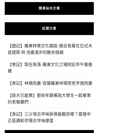
搜尋站內文章
近期文章
【遊記】羅東林業文化園區-適合長輩在日式木
造建築 與 池邊漫步的散步路線
【食記】梨在角落-羅東文化工場附近早午餐推
薦
【食記】林場肉羹-宜蘭羅東林場旁老字號肉羹
【政大已歇業】那些年跟著政大學生一起畢業
的老餐廳們
【食記】三沙灣古早味排骨飯搬到哪？基隆中
正區調和市場古早味便當