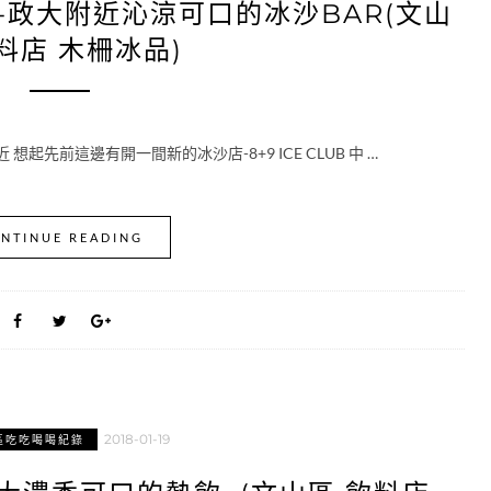
LUB-政大附近沁涼可口的冰沙BAR(文山
料店 木柵冰品)
先前這邊有開一間新的冰沙店-8+9 ICE CLUB 中 …
NTINUE READING
2018-01-19
區吃吃喝喝紀錄