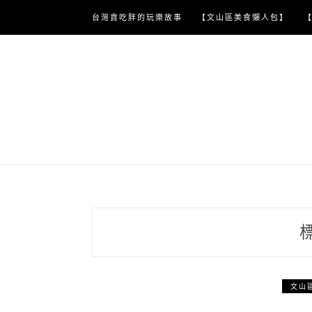
Skip
台灣貪吃胖的玩樂故事
【文山區美食懶人包】
to
content
文山