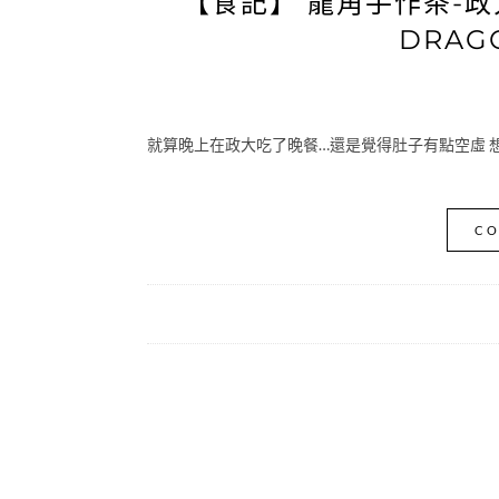
【食記】 龍角手作茶-政
DRAGO
就算晚上在政大吃了晚餐…還是覺得肚子有點空虛 想起先前
CO