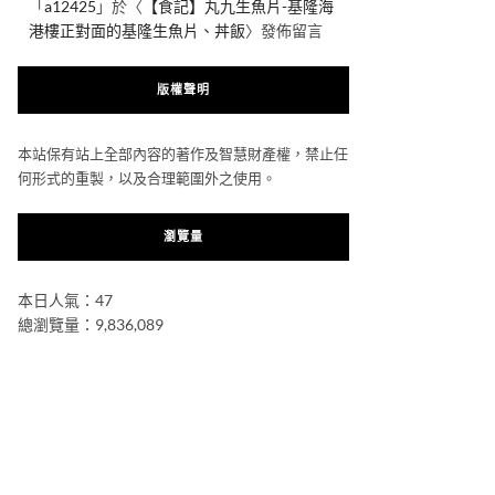
「
a12425
」於〈
【食記】丸九生魚片-基隆海
港樓正對面的基隆生魚片、丼飯
〉發佈留言
版權聲明
本站保有站上全部內容的著作及智慧財產權，禁止任
何形式的重製，以及合理範圍外之使用。
瀏覽量
本日人氣：47
總瀏覽量：9,836,089