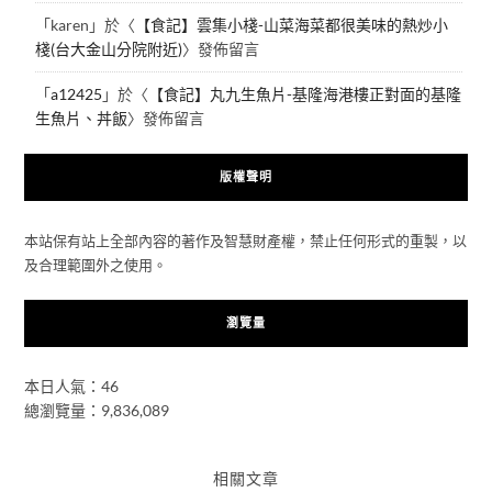
「
karen
」於〈
【食記】雲集小棧-山菜海菜都很美味的熱炒小
棧(台大金山分院附近)
〉發佈留言
「
a12425
」於〈
【食記】丸九生魚片-基隆海港樓正對面的基隆
生魚片、丼飯
〉發佈留言
版權聲明
本站保有站上全部內容的著作及智慧財產權，禁止任何形式的重製，以
及合理範圍外之使用。
瀏覽量
本日人氣：46
總瀏覽量：9,836,089
相關文章