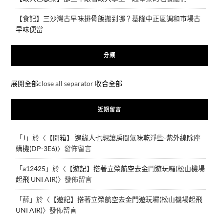
【食記】三沙灣古早味排骨飯搬到哪？基隆中正區調和市場古
早味便當
分類
展開全部
close all separator
收合全部
近期留言
「
J
」於〈
【開箱】 邊緣人也想讓房間氣味乾淨些-紫外線除塵
螨機(DP-3E6)
〉發佈留言
「
a12425
」於〈
【遊記】搭著立榮航空去金門遊玩囉(松山機場
起飛 UNI AIR)
〉發佈留言
「
薛
」於〈
【遊記】搭著立榮航空去金門遊玩囉(松山機場起飛
UNI AIR)
〉發佈留言