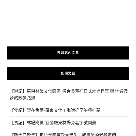
搜尋站內文章
近期文章
【遊記】羅東林業文化園區-適合長輩在日式木造建築 與 池邊漫
步的散步路線
【食記】梨在角落-羅東文化工場附近早午餐推薦
【食記】林場肉羹-宜蘭羅東林場旁老字號肉羹
【政大已歇業】那些年跟著政大學生一起畢業的老餐廳們