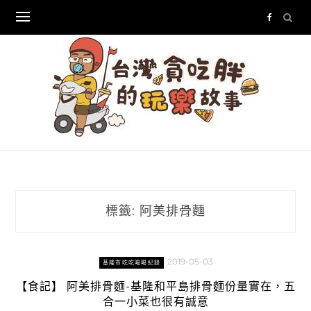
Skip
to
content
標籤:
阿美排骨麵
2019-05-03
基隆市吃吃喝喝紀錄
【食記】 阿美排骨麵-基隆和平島排骨麵份量實在，五
合一小菜也很有誠意