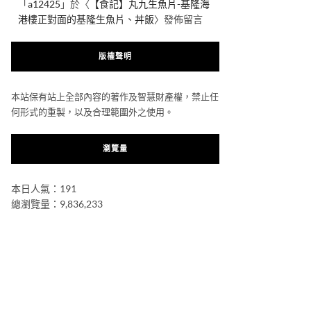
「
a12425
」於〈
【食記】丸九生魚片-基隆海
港樓正對面的基隆生魚片、丼飯
〉發佈留言
版權聲明
本站保有站上全部內容的著作及智慧財產權，禁止任
何形式的重製，以及合理範圍外之使用。
瀏覽量
本日人氣：191
總瀏覽量：9,836,233