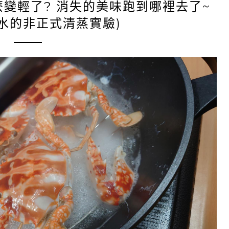
變輕了? 消失的美味跑到哪裡去了~
縮水的非正式清蒸實驗)