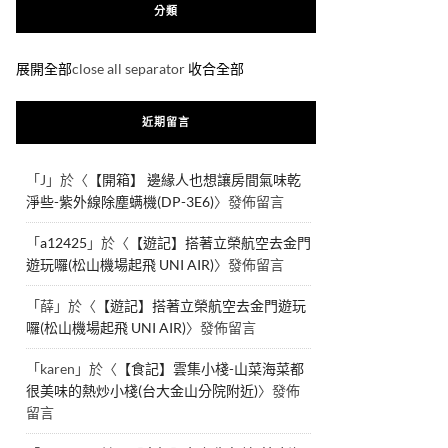
分類
展開全部
close all separator
收合全部
近期留言
「
J
」於〈
【開箱】 邊緣人也想讓房間氣味乾
淨些-紫外線除塵螨機(DP-3E6)
〉發佈留言
「
a12425
」於〈
【遊記】搭著立榮航空去金門
遊玩囉(松山機場起飛 UNI AIR)
〉發佈留言
「
薛
」於〈
【遊記】搭著立榮航空去金門遊玩
囉(松山機場起飛 UNI AIR)
〉發佈留言
「
karen
」於〈
【食記】雲集小棧-山菜海菜都
很美味的熱炒小棧(台大金山分院附近)
〉發佈
留言