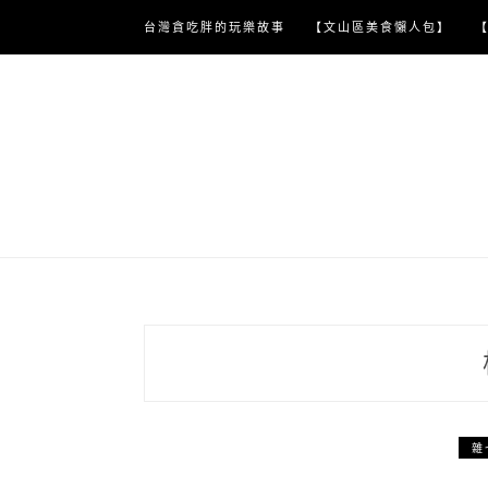
Skip
台灣貪吃胖的玩樂故事
【文山區美食懶人包】
to
content
雜