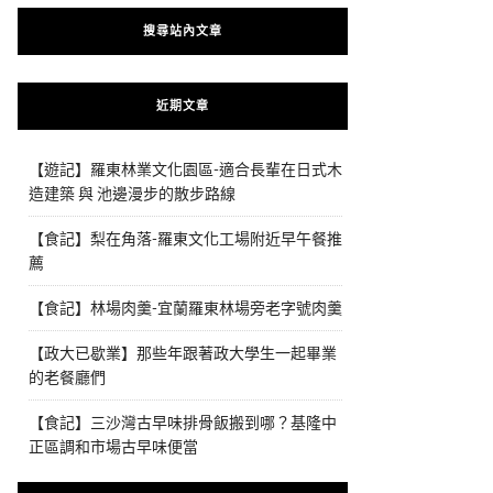
搜尋站內文章
近期文章
【遊記】羅東林業文化園區-適合長輩在日式木
造建築 與 池邊漫步的散步路線
【食記】梨在角落-羅東文化工場附近早午餐推
薦
【食記】林場肉羹-宜蘭羅東林場旁老字號肉羹
【政大已歇業】那些年跟著政大學生一起畢業
的老餐廳們
【食記】三沙灣古早味排骨飯搬到哪？基隆中
正區調和市場古早味便當