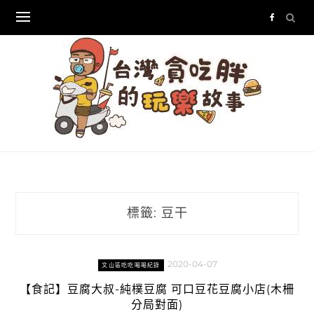
Skip
to
content
標籤:
豆干
2020-04-07
文山區吃吃喝喝紀錄
【食記】豆腐大叔-純樸豆腐 可口豆花豆腐小店(木柵
分局對面)