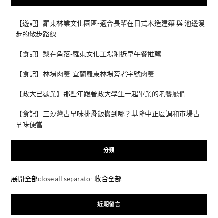
【遊記】羅東林業文化園區-適合長輩在日式木造建築 與 池邊漫
步的散步路線
【食記】梨在角落-羅東文化工場附近早午餐推薦
【食記】林場肉羹-宜蘭羅東林場旁老字號肉羹
【政大已歇業】那些年跟著政大學生一起畢業的老餐廳們
【食記】三沙灣古早味排骨飯搬到哪？基隆中正區調和市場古
早味便當
分類
展開全部
close all separator
收合全部
近期留言