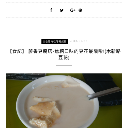
2019-10-22
文山區吃吃喝喝紀錄
【食記】 藤香豆腐店-焦糖口味的豆花最讚啦!(木新路
豆花)