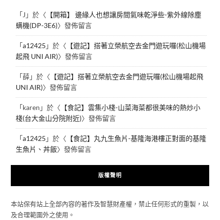
「
J
」於〈
【開箱】 邊緣人也想讓房間氣味乾淨些-紫外線除塵
螨機(DP-3E6)
〉發佈留言
「
a12425
」於〈
【遊記】搭著立榮航空去金門遊玩囉(松山機場
起飛 UNI AIR)
〉發佈留言
「
薛
」於〈
【遊記】搭著立榮航空去金門遊玩囉(松山機場起飛
UNI AIR)
〉發佈留言
「
karen
」於〈
【食記】雲集小棧-山菜海菜都很美味的熱炒小
棧(台大金山分院附近)
〉發佈留言
「
a12425
」於〈
【食記】丸九生魚片-基隆海港樓正對面的基隆
生魚片、丼飯
〉發佈留言
版權聲明
本站保有站上全部內容的著作及智慧財產權，禁止任何形式的重製，以
及合理範圍外之使用。