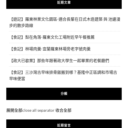
近期文章
【遊記】羅東林業文化園區-適合長輩在日式木造建築 與 池邊漫
步的散步路線
【食記】梨在角落-羅東文化工場附近早午餐推薦
【食記】林場肉羹-宜蘭羅東林場旁老字號肉羹
【政大已歇業】那些年跟著政大學生一起畢業的老餐廳們
【食記】三沙灣古早味排骨飯搬到哪？基隆中正區調和市場古
早味便當
分類
展開全部
close all separator
收合全部
近期留言