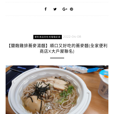
2022-04-08
便利商店的吃吃喝喝紀錄
【鹽麴雞排蕎麥湯麵】順口又好吃的蕎麥麵(全家便利
商店X大戶屋聯名)