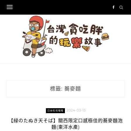
Skip
to
content
標籤:
蕎麥麵
2024-03-13
日本吃吃喝喝
【緑のたぬき天そば】關西限定口感極佳的蕎麥麵泡
麵(東洋水產)