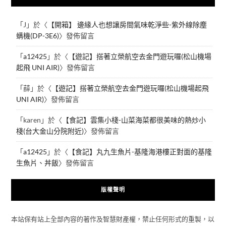
「
J
」於〈
【開箱】 邊緣人也想讓房間氣味乾淨些-紫外線除塵
螨機(DP-3E6)
〉發佈留言
「
a12425
」於〈
【遊記】搭著立榮航空去金門遊玩囉(松山機場
起飛 UNI AIR)
〉發佈留言
「
薛
」於〈
【遊記】搭著立榮航空去金門遊玩囉(松山機場起飛
UNI AIR)
〉發佈留言
「
karen
」於〈
【食記】雲集小棧-山菜海菜都很美味的熱炒小
棧(台大金山分院附近)
〉發佈留言
「
a12425
」於〈
【食記】丸九生魚片-基隆海港樓正對面的基隆
生魚片、丼飯
〉發佈留言
版權聲明
本站保有站上全部內容的著作及智慧財產權，禁止任何形式的重製，以