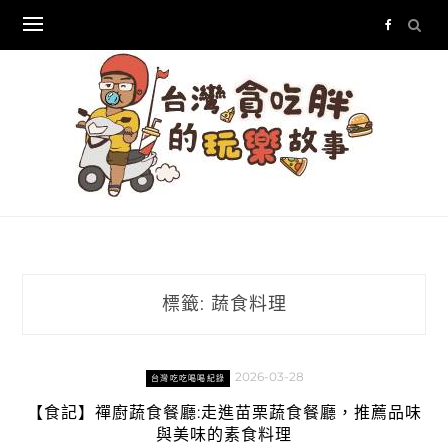
Skip
to
content
標籤:
蔬食料理
2026-03-28
台灣吃吃喝喝紀錄
【食記】禪廚蔬食餐廳:走進苗栗蔬食餐廳，推薦品味
與美味的素食料理