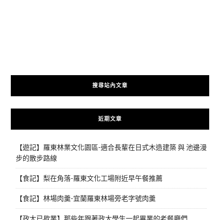
搜尋站內文章
近期文章
【遊記】羅東林業文化園區-適合長輩在日式木造建築 與 池邊漫
步的散步路線
【食記】梨在角落-羅東文化工場附近早午餐推薦
【食記】林場肉羹-宜蘭羅東林場旁老字號肉羹
【政大已歇業】那些年跟著政大學生一起畢業的老餐廳們