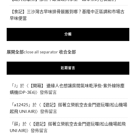
【食記】三沙灣古早味排骨飯搬到哪？基隆中正區調和市場古
早味便當
分類
展開全部
close all separator
收合全部
近期留言
「
J
」於〈
【開箱】 邊緣人也想讓房間氣味乾淨些-紫外線除塵
螨機(DP-3E6)
〉發佈留言
「
a12425
」於〈
【遊記】搭著立榮航空去金門遊玩囉(松山機場
起飛 UNI AIR)
〉發佈留言
「
薛
」於〈
【遊記】搭著立榮航空去金門遊玩囉(松山機場起飛
UNI AIR)
〉發佈留言