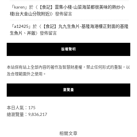
「
karen
」於〈
【食記】雲集小棧-山菜海菜都很美味的熱炒小
棧(台大金山分院附近)
〉發佈留言
「
a12425
」於〈
【食記】丸九生魚片-基隆海港樓正對面的基隆
生魚片、丼飯
〉發佈留言
版權聲明
本站保有站上全部內容的著作及智慧財產權，禁止任何形式的重製，以
及合理範圍外之使用。
瀏覽量
本日人氣：175
總瀏覽量：9,836,217
相關文章