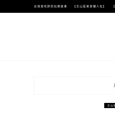
Skip
台灣貪吃胖的玩樂故事
【文山區美食懶人包】
to
content
文山