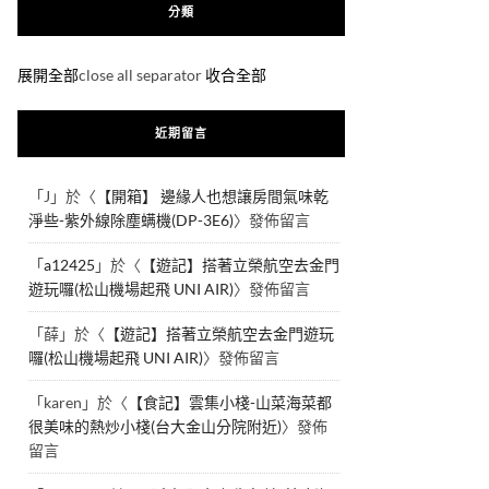
分類
展開全部
close all separator
收合全部
近期留言
「
J
」於〈
【開箱】 邊緣人也想讓房間氣味乾
淨些-紫外線除塵螨機(DP-3E6)
〉發佈留言
「
a12425
」於〈
【遊記】搭著立榮航空去金門
遊玩囉(松山機場起飛 UNI AIR)
〉發佈留言
「
薛
」於〈
【遊記】搭著立榮航空去金門遊玩
囉(松山機場起飛 UNI AIR)
〉發佈留言
「
karen
」於〈
【食記】雲集小棧-山菜海菜都
很美味的熱炒小棧(台大金山分院附近)
〉發佈
留言