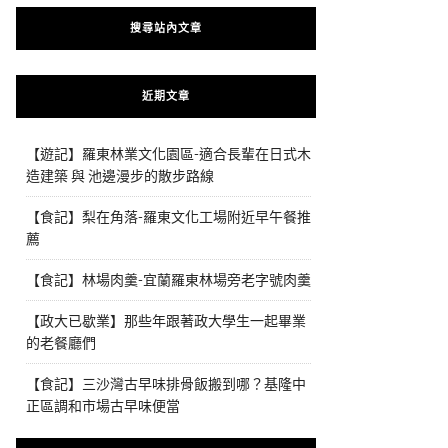
搜尋站內文章
近期文章
【遊記】羅東林業文化園區-適合長輩在日式木
造建築 與 池邊漫步的散步路線
【食記】梨在角落-羅東文化工場附近早午餐推
薦
【食記】林場肉羹-宜蘭羅東林場旁老字號肉羹
【政大已歇業】那些年跟著政大學生一起畢業
的老餐廳們
【食記】三沙灣古早味排骨飯搬到哪？基隆中
正區調和市場古早味便當