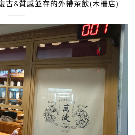
復古&質感並存的外帶茶飲(木柵店)