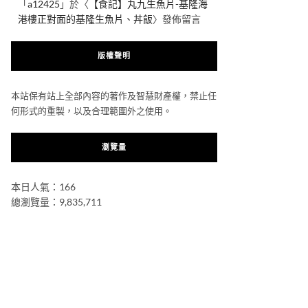
「
a12425
」於〈
【食記】丸九生魚片-基隆海
港樓正對面的基隆生魚片、丼飯
〉發佈留言
版權聲明
本站保有站上全部內容的著作及智慧財產權，禁止任
何形式的重製，以及合理範圍外之使用。
瀏覽量
本日人氣：166
總瀏覽量：9,835,711