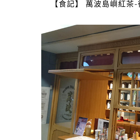
【食記】 萬波島嶼紅茶-