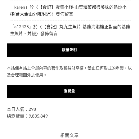
「
karen
」於〈
【食記】雲集小棧-山菜海菜都很美味的熱炒小
棧(台大金山分院附近)
〉發佈留言
「
a12425
」於〈
【食記】丸九生魚片-基隆海港樓正對面的基隆
生魚片、丼飯
〉發佈留言
版權聲明
本站保有站上全部內容的著作及智慧財產權，禁止任何形式的重製，以
及合理範圍外之使用。
瀏覽量
本日人氣：298
總瀏覽量：9,835,849
相關文章