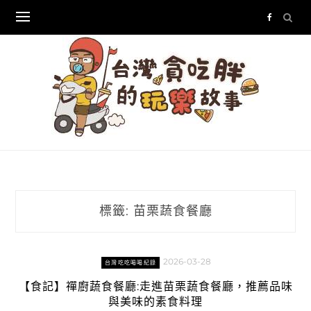
Skip
to
content
標籤:
苗栗蔬食餐廳
2026-03-28
台灣吃吃喝喝紀錄
【食記】禪廚蔬食餐廳:走進苗栗蔬食餐廳，推薦品味
與美味的素食料理