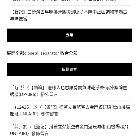
【食記】三沙灣古早味排骨飯搬到哪？基隆中正區調和市場古
早味便當
分類
展開全部
close all separator
收合全部
近期留言
「
J
」於〈
【開箱】 邊緣人也想讓房間氣味乾淨些-紫外線除塵
螨機(DP-3E6)
〉發佈留言
「
a12425
」於〈
【遊記】搭著立榮航空去金門遊玩囉(松山機場
起飛 UNI AIR)
〉發佈留言
「
薛
」於〈
【遊記】搭著立榮航空去金門遊玩囉(松山機場起飛
UNI AIR)
〉發佈留言