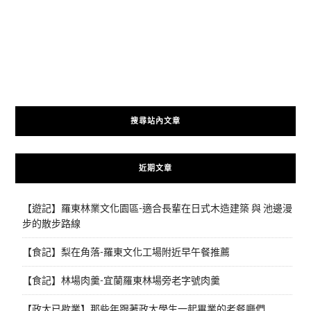
搜尋站內文章
近期文章
【遊記】羅東林業文化園區-適合長輩在日式木造建築 與 池邊漫
步的散步路線
【食記】梨在角落-羅東文化工場附近早午餐推薦
【食記】林場肉羹-宜蘭羅東林場旁老字號肉羹
【政大已歇業】那些年跟著政大學生一起畢業的老餐廳們