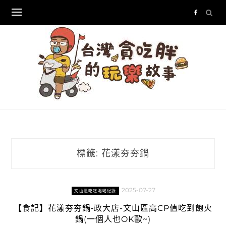
Skip
to
content
標籤:
花漾夯夯鍋
2025-07-27
文山區吃吃喝喝紀錄
【食記】花漾夯夯鍋‑政大店-文山區高CP值吃到飽火
鍋(一個人也OK歐~)