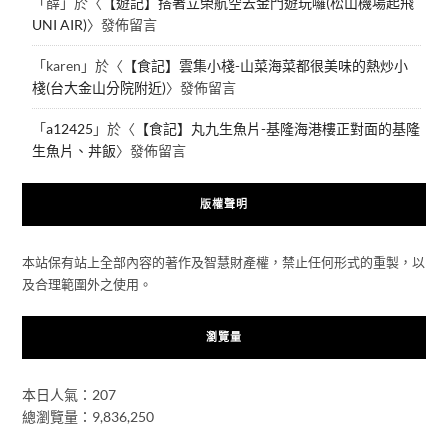
「
薛
」於〈
【遊記】搭著立榮航空去金門遊玩囉(松山機場起飛
UNI AIR)
〉發佈留言
「
karen
」於〈
【食記】雲集小棧-山菜海菜都很美味的熱炒小
棧(台大金山分院附近)
〉發佈留言
「
a12425
」於〈
【食記】丸九生魚片-基隆海港樓正對面的基隆
生魚片、丼飯
〉發佈留言
版權聲明
本站保有站上全部內容的著作及智慧財產權，禁止任何形式的重製，以
及合理範圍外之使用。
瀏覽量
本日人氣：207
總瀏覽量：9,836,250