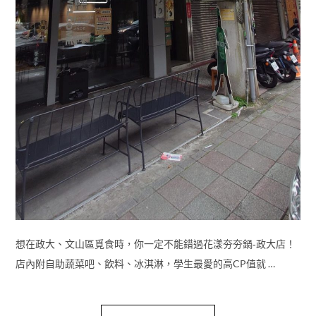
想在政大、文山區覓食時，你一定不能錯過花漾夯夯鍋‑政大店！
店內附自助蔬菜吧、飲料、冰淇淋，學生最愛的高CP值就 …