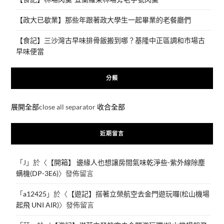
【政大已歇業】那些年跟著政大學生一起畢業的老餐廳們
【食記】三沙灣古早味排骨飯搬到哪？基隆中正區調和市場古
早味便當
分類
展開全部
close all separator
收合全部
近期留言
「
J
」於〈
【開箱】 邊緣人也想讓房間氣味乾淨些-紫外線除塵
螨機(DP-3E6)
〉發佈留言
「
a12425
」於〈
【遊記】搭著立榮航空去金門遊玩囉(松山機場
起飛 UNI AIR)
〉發佈留言