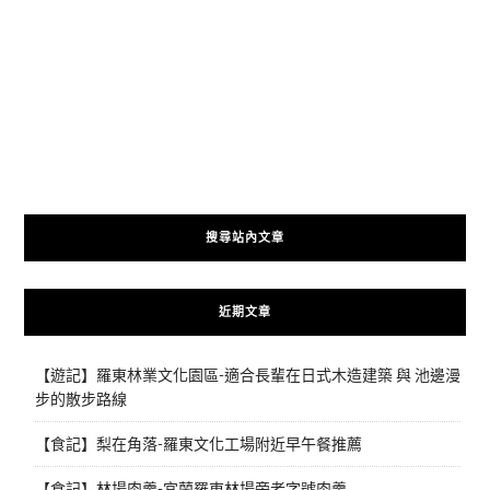
搜尋站內文章
近期文章
【遊記】羅東林業文化園區-適合長輩在日式木造建築 與 池邊漫
步的散步路線
【食記】梨在角落-羅東文化工場附近早午餐推薦
【食記】林場肉羹-宜蘭羅東林場旁老字號肉羹