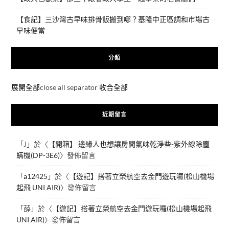
【食記】三沙灣古早味排骨飯搬到哪？基隆中正區調和市場古
早味便當
分類
展開全部
close all separator
收合全部
近期留言
「
J
」於〈
【開箱】 邊緣人也想讓房間氣味乾淨些-紫外線除塵
螨機(DP-3E6)
〉發佈留言
「
a12425
」於〈
【遊記】搭著立榮航空去金門遊玩囉(松山機場
起飛 UNI AIR)
〉發佈留言
「
薛
」於〈
【遊記】搭著立榮航空去金門遊玩囉(松山機場起飛
UNI AIR)
〉發佈留言