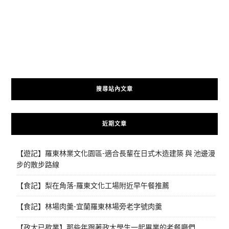
搜尋站內文章
近期文章
【遊記】羅東林業文化園區-適合長輩在日式木造建築 與 池邊漫
步的散步路線
【食記】梨在角落-羅東文化工場附近早午餐推薦
【食記】林場肉羹-宜蘭羅東林場旁老字號肉羹
【政大已歇業】那些年跟著政大學生一起畢業的老餐廳們