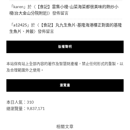
「
karen
」於〈
【食記】雲集小棧-山菜海菜都很美味的熱炒小
棧(台大金山分院附近)
〉發佈留言
「
a12425
」於〈
【食記】丸九生魚片-基隆海港樓正對面的基隆
生魚片、丼飯
〉發佈留言
版權聲明
本站保有站上全部內容的著作及智慧財產權，禁止任何形式的重製，以
及合理範圍外之使用。
瀏覽量
本日人氣：310
總瀏覽量：9,837,171
相關文章