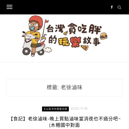
Skip
to
content
標籤:
老徐滷味
2020-11-18
文山區吃吃喝喝紀錄
【食記】老徐滷味-晚上買點滷味當消夜也不過分吧~
(木柵國中對面