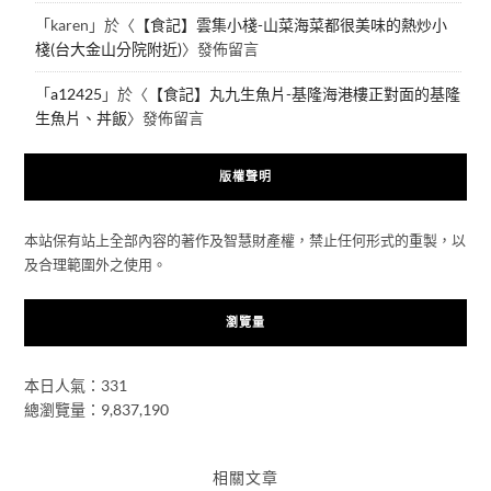
「
karen
」於〈
【食記】雲集小棧-山菜海菜都很美味的熱炒小
棧(台大金山分院附近)
〉發佈留言
「
a12425
」於〈
【食記】丸九生魚片-基隆海港樓正對面的基隆
生魚片、丼飯
〉發佈留言
版權聲明
本站保有站上全部內容的著作及智慧財產權，禁止任何形式的重製，以
及合理範圍外之使用。
瀏覽量
本日人氣：331
總瀏覽量：9,837,190
相關文章