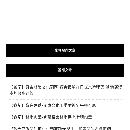
搜尋站內文章
近期文章
【遊記】羅東林業文化園區-適合長輩在日式木造建築 與 池邊漫
步的散步路線
【食記】梨在角落-羅東文化工場附近早午餐推薦
【食記】林場肉羹-宜蘭羅東林場旁老字號肉羹
【政大已歇業】那些年跟著政大學生一起畢業的老餐廳們