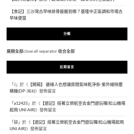
【食記】三沙灣古早味排骨飯搬到哪？基隆中正區調和市場古
早味便當
分類
展開全部
close all separator
收合全部
近期留言
「
J
」於〈
【開箱】 邊緣人也想讓房間氣味乾淨些-紫外線除塵
螨機(DP-3E6)
〉發佈留言
「
a12425
」於〈
【遊記】搭著立榮航空去金門遊玩囉(松山機場
起飛 UNI AIR)
〉發佈留言
「
薛
」於〈
【遊記】搭著立榮航空去金門遊玩囉(松山機場起飛
UNI AIR)
〉發佈留言