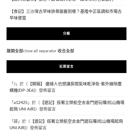
【食記】三沙灣古早味排骨飯搬到哪？基隆中正區調和市場古
早味便當
分類
展開全部
close all separator
收合全部
近期留言
「
J
」於〈
【開箱】 邊緣人也想讓房間氣味乾淨些-紫外線除塵
螨機(DP-3E6)
〉發佈留言
「
a12425
」於〈
【遊記】搭著立榮航空去金門遊玩囉(松山機場
起飛 UNI AIR)
〉發佈留言
「
薛
」於〈
【遊記】搭著立榮航空去金門遊玩囉(松山機場起飛
UNI AIR)
〉發佈留言