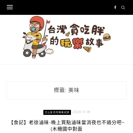
Skip
to
content
標籤:
美味
2020-11-18
文山區吃吃喝喝紀錄
【食記】老徐滷味-晚上買點滷味當消夜也不過分吧~
(木柵國中對面