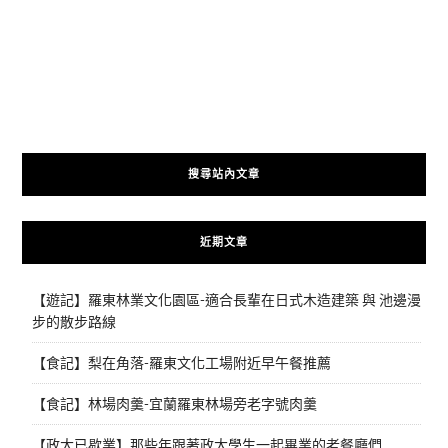
搜尋站內文章
近期文章
【遊記】羅東林業文化園區-適合長輩在日式木造建築 與 池邊漫
步的散步路線
【食記】梨在角落-羅東文化工場附近早午餐推薦
【食記】林場肉羹-宜蘭羅東林場旁老字號肉羹
【政大已歇業】那些年跟著政大學生一起畢業的老餐廳們