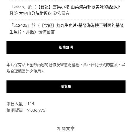
「
karen
」於〈
【食記】雲集小棧-山菜海菜都很美味的熱炒小
棧(台大金山分院附近)
〉發佈留言
「
a12425
」於〈
【食記】丸九生魚片-基隆海港樓正對面的基隆
生魚片、丼飯
〉發佈留言
版權聲明
本站保有站上全部內容的著作及智慧財產權，禁止任何形式的重製，以
及合理範圍外之使用。
瀏覽量
本日人氣：114
總瀏覽量：9,836,975
相關文章