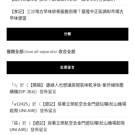
【食記】三沙灣古早味排骨飯搬到哪？基隆中正區調和市場古
早味便當
分類
展開全部
close all separator
收合全部
近期留言
「
J
」於〈
【開箱】 邊緣人也想讓房間氣味乾淨些-紫外線除塵
螨機(DP-3E6)
〉發佈留言
「
a12425
」於〈
【遊記】搭著立榮航空去金門遊玩囉(松山機場
起飛 UNI AIR)
〉發佈留言
「
薛
」於〈
【遊記】搭著立榮航空去金門遊玩囉(松山機場起飛
UNI AIR)
〉發佈留言