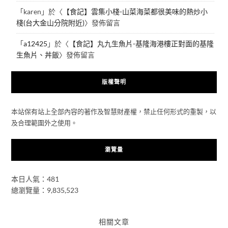
「
karen
」於〈
【食記】雲集小棧-山菜海菜都很美味的熱炒小
棧(台大金山分院附近)
〉發佈留言
「
a12425
」於〈
【食記】丸九生魚片-基隆海港樓正對面的基隆
生魚片、丼飯
〉發佈留言
版權聲明
本站保有站上全部內容的著作及智慧財產權，禁止任何形式的重製，以
及合理範圍外之使用。
瀏覽量
本日人氣：481
總瀏覽量：9,835,523
相關文章