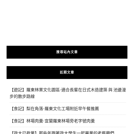
搜尋站內文章
近期文章
【遊記】羅東林業文化園區-適合長輩在日式木造建築 與 池邊漫
步的散步路線
【食記】梨在角落-羅東文化工場附近早午餐推薦
【食記】林場肉羹-宜蘭羅東林場旁老字號肉羹
【政大已歇業】那些年跟著政大學生一起畢業的老餐廳們