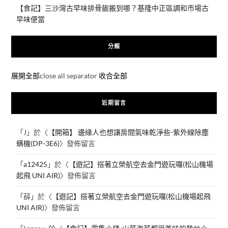
【食記】三沙灣古早味排骨飯搬到哪？基隆中正區調和市場古
早味便當
分類
展開全部
close all separator
收合全部
近期留言
「
J
」於〈
【開箱】 邊緣人也想讓房間氣味乾淨些-紫外線除塵
螨機(DP-3E6)
〉發佈留言
「
a12425
」於〈
【遊記】搭著立榮航空去金門遊玩囉(松山機場
起飛 UNI AIR)
〉發佈留言
「
薛
」於〈
【遊記】搭著立榮航空去金門遊玩囉(松山機場起飛
UNI AIR)
〉發佈留言