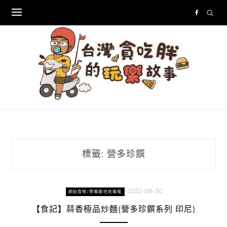
Skip
to
content
標籤:
營多珍饌
2022-08-30
網拍食物/零嘴類吃吃喝喝
【食記】蒜香極品炒麵(營多珍饌系列 印尼)