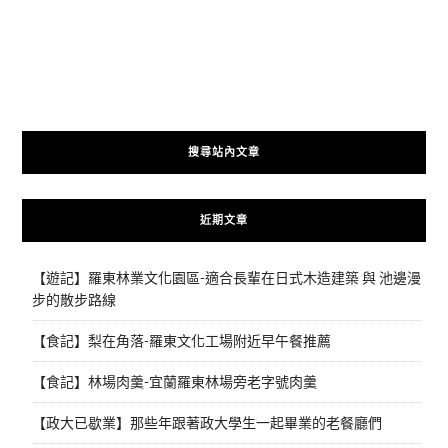
搜尋站內文章
近期文章
【遊記】羅東林業文化園區-適合長輩在日式木造建築 與 池邊漫
步的散步路線
【食記】梨在角落-羅東文化工場附近早午餐推薦
【食記】林場肉羹-宜蘭羅東林場旁老字號肉羹
【政大已歇業】那些年跟著政大學生一起畢業的老餐廳們