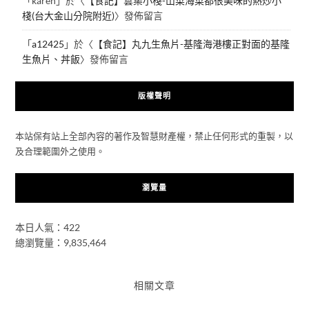
「
karen
」於〈
【食記】雲集小棧-山菜海菜都很美味的熱炒小
棧(台大金山分院附近)
〉發佈留言
「
a12425
」於〈
【食記】丸九生魚片-基隆海港樓正對面的基隆
生魚片、丼飯
〉發佈留言
版權聲明
本站保有站上全部內容的著作及智慧財產權，禁止任何形式的重製，以
及合理範圍外之使用。
瀏覽量
本日人氣：422
總瀏覽量：9,835,464
相關文章