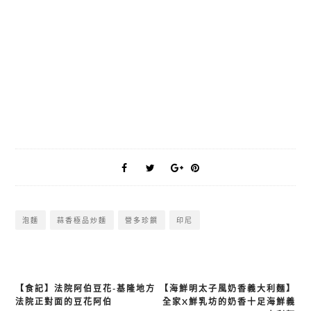
泡麵
蒜香極品炒麵
營多珍饌
印尼
【食記】法院阿伯豆花-基隆地方
【海鮮明太子風奶香義大利麵】
文
法院正對面的豆花阿伯
全家X鮮乳坊的奶香十足海鮮義