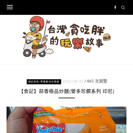
Skip
to
content
/
465
次瀏覽
2022-08-30
網拍食物/零嘴類吃吃喝喝
【食記】蒜香極品炒麵(營多珍饌系列 印尼)