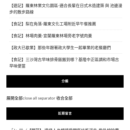
【遊記】羅東林業文化園區-適合長輩在日式木造建築 與 池邊漫
步的散步路線
【食記】梨在角落-羅東文化工場附近早午餐推薦
【食記】林場肉羹-宜蘭羅東林場旁老字號肉羹
【政大已歇業】那些年跟著政大學生一起畢業的老餐廳們
【食記】三沙灣古早味排骨飯搬到哪？基隆中正區調和市場古
早味便當
分類
展開全部
close all separator
收合全部
近期留言