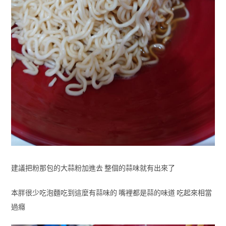
建議把粉那包的大蒜粉加進去 整個的蒜味就有出來了
本胖很少吃泡麵吃到這麼有蒜味的 嘴裡都是蒜的味道 吃起來相當
過癮