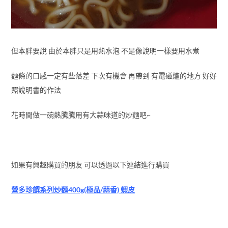
但本胖要說 由於本胖只是用熱水泡 不是像說明一樣要用水煮
麵條的口感一定有些落差 下次有機會 再帶到 有電磁爐的地方 好好
照說明書的作法
花時間做一碗熱騰騰用有大蒜味道的炒麵吧~
如果有興趣購買的朋友 可以透過以下連結進行購買
營多珍饌系列炒麵400g(極品/蒜香) 蝦皮