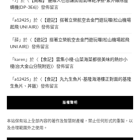
「
J
」於〈
【開箱】 邊緣人也想讓房間氣味乾淨些-紫外線除塵
螨機(DP-3E6)
〉發佈留言
「
a12425
」於〈
【遊記】搭著立榮航空去金門遊玩囉(松山機場
起飛 UNI AIR)
〉發佈留言
「
薛
」於〈
【遊記】搭著立榮航空去金門遊玩囉(松山機場起飛
UNI AIR)
〉發佈留言
「
karen
」於〈
【食記】雲集小棧-山菜海菜都很美味的熱炒小
棧(台大金山分院附近)
〉發佈留言
「
a12425
」於〈
【食記】丸九生魚片-基隆海港樓正對面的基隆
生魚片、丼飯
〉發佈留言
版權聲明
本站保有站上全部內容的著作及智慧財產權，禁止任何形式的重製，以
及合理範圍外之使用。