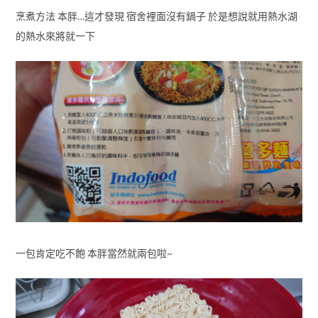
烹煮方法 本胖…這才發現 宿舍裡面沒有鍋子 於是想說就用熱水湖
的熱水來將就一下
一包肯定吃不飽 本胖當然就兩包啦~