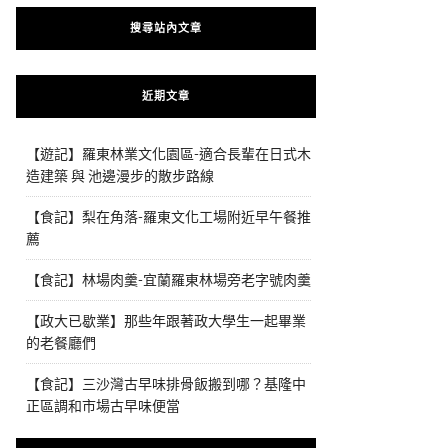
搜尋站內文章
近期文章
【遊記】羅東林業文化園區-適合長輩在日式木
造建築 與 池邊漫步的散步路線
【食記】梨在角落-羅東文化工場附近早午餐推
薦
【食記】林場肉羹-宜蘭羅東林場旁老字號肉羹
【政大已歇業】那些年跟著政大學生一起畢業
的老餐廳們
【食記】三沙灣古早味排骨飯搬到哪？基隆中
正區調和市場古早味便當