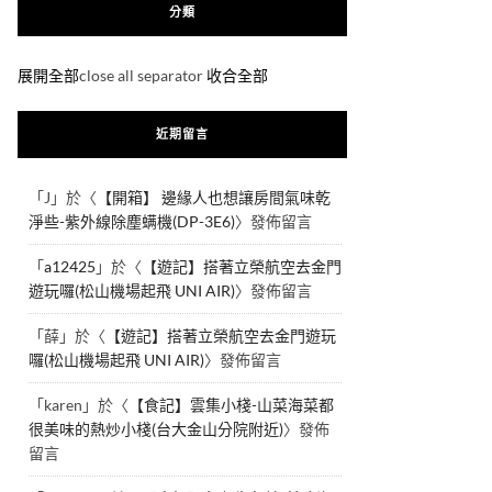
分類
展開全部
close all separator
收合全部
近期留言
「
J
」於〈
【開箱】 邊緣人也想讓房間氣味乾
淨些-紫外線除塵螨機(DP-3E6)
〉發佈留言
「
a12425
」於〈
【遊記】搭著立榮航空去金門
遊玩囉(松山機場起飛 UNI AIR)
〉發佈留言
「
薛
」於〈
【遊記】搭著立榮航空去金門遊玩
囉(松山機場起飛 UNI AIR)
〉發佈留言
「
karen
」於〈
【食記】雲集小棧-山菜海菜都
很美味的熱炒小棧(台大金山分院附近)
〉發佈
留言