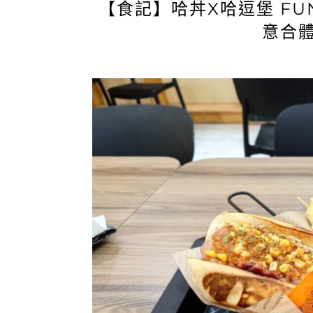
【食記】哈丼X哈逗堡 FUN
意合體