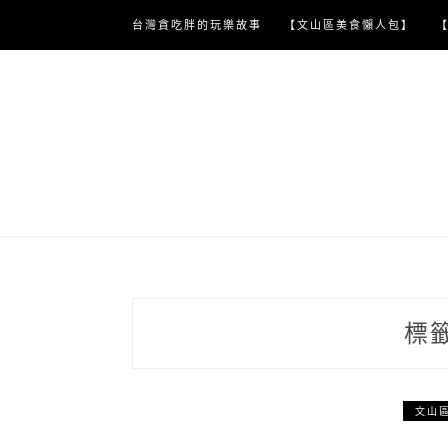
Skip
台灣貪吃胖的玩樂故事
【文山區美食懶人包】
to
content
標
文山