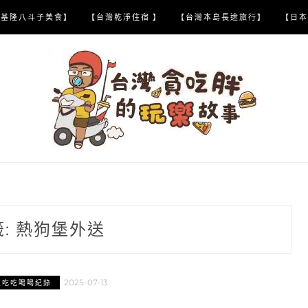
【基隆八斗子美食】
【台灣乾淨住宿 】
【台灣本島長途旅行】
【日本
籤:
熱狗堡外送
2025-07-13
區吃吃喝喝紀錄