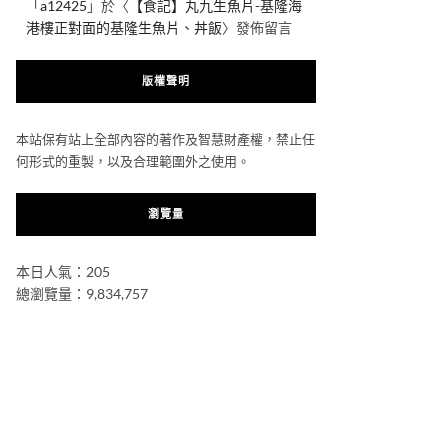
「
a12425
」於〈
【食記】丸九生魚片-基隆海
港樓正對面的基隆生魚片、丼飯
〉發佈留言
版權聲明
本站保有站上全部內容的著作及智慧財產權，禁止任
何形式的重製，以及合理範圍外之使用。
瀏覽量
本日人氣：205
總瀏覽量：9,834,757