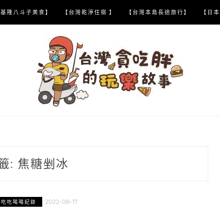
【基隆八斗子美食】
【台灣乾淨住宿 】
【台灣本島長途旅行】
【日本
籤:
焦糖剉冰
2022-08-17
區吃吃喝喝紀錄