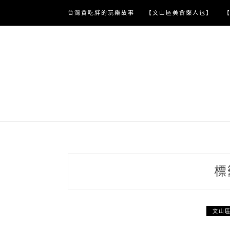
Skip
台灣貪吃胖的玩樂故事
【文山區美食懶人包】
to
content
標
文山