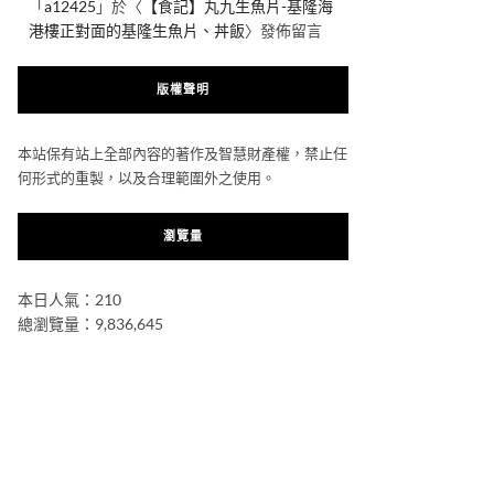
「
a12425
」於〈
【食記】丸九生魚片-基隆海
港樓正對面的基隆生魚片、丼飯
〉發佈留言
版權聲明
本站保有站上全部內容的著作及智慧財產權，禁止任
何形式的重製，以及合理範圍外之使用。
瀏覽量
本日人氣：210
總瀏覽量：9,836,645