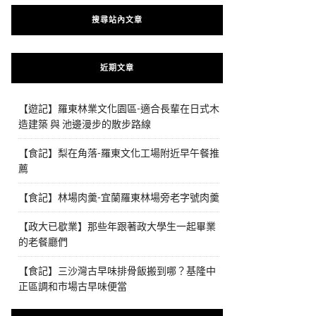
搜尋站內文章
近期文章
【遊記】羅東林業文化園區-適合長輩在日式木
造建築 與 池邊漫步的散步路線
【食記】梨在角落-羅東文化工場附近早午餐推
薦
【食記】林場肉羹-宜蘭羅東林場旁老字號肉羹
【政大已歇業】那些年跟著政大學生一起畢業
的老餐廳們
【食記】三沙灣古早味排骨飯搬到哪？基隆中
正區調和市場古早味便當