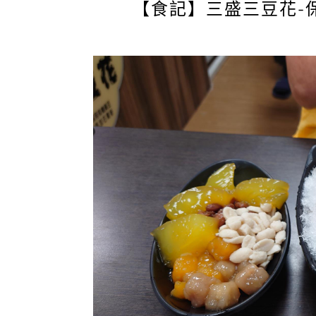
【食記】三盛三豆花-