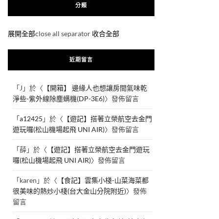
分類
展開全部
close all separator
收合全部
近期留言
「
J
」於〈
【開箱】 邊緣人也想讓房間氣味乾
淨些-紫外線除塵螨機(DP-3E6)
〉發佈留言
「
a12425
」於〈
【遊記】搭著立榮航空去金門
遊玩囉(松山機場起飛 UNI AIR)
〉發佈留言
「
薛
」於〈
【遊記】搭著立榮航空去金門遊玩
囉(松山機場起飛 UNI AIR)
〉發佈留言
「
karen
」於〈
【食記】雲集小棧-山菜海菜都
很美味的熱炒小棧(台大金山分院附近)
〉發佈
留言