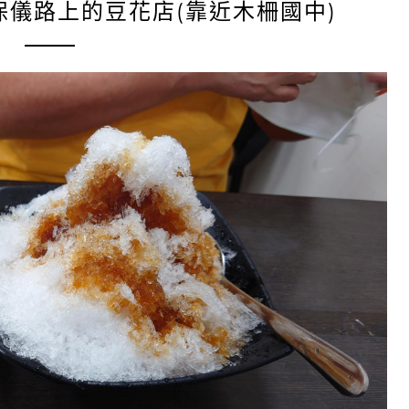
保儀路上的豆花店(靠近木柵國中)