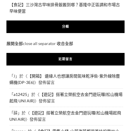
【食記】三沙灣古早味排骨飯搬到哪？基隆中正區調和市場古
早味便當
分類
展開全部
close all separator
收合全部
近期留言
「
J
」於〈
【開箱】 邊緣人也想讓房間氣味乾淨些-紫外線除塵
螨機(DP-3E6)
〉發佈留言
「
a12425
」於〈
【遊記】搭著立榮航空去金門遊玩囉(松山機場
起飛 UNI AIR)
〉發佈留言
「
薛
」於〈
【遊記】搭著立榮航空去金門遊玩囉(松山機場起飛
UNI AIR)
〉發佈留言