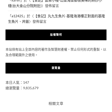
「
karen
」於〈
【食記】雲集小棧-山菜海菜都很美味的熱炒小
棧(台大金山分院附近)
〉發佈留言
「
a12425
」於〈
【食記】丸九生魚片-基隆海港樓正對面的基隆
生魚片、丼飯
〉發佈留言
版權聲明
本站保有站上全部內容的著作及智慧財產權，禁止任何形式的重製，以
及合理範圍外之使用。
瀏覽量
本日人氣：147
總瀏覽量：9,835,679
相關文章