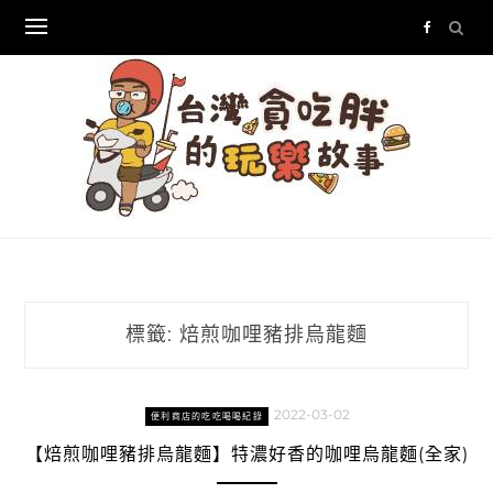
Skip
to
content
標籤:
焙煎咖哩豬排烏龍麵
2022-03-02
便利商店的吃吃喝喝紀錄
【焙煎咖哩豬排烏龍麵】特濃好香的咖哩烏龍麵(全家)