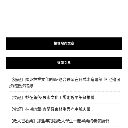
搜尋站內文章
近期文章
【遊記】羅東林業文化園區-適合長輩在日式木造建築 與 池邊漫
步的散步路線
【食記】梨在角落-羅東文化工場附近早午餐推薦
【食記】林場肉羹-宜蘭羅東林場旁老字號肉羹
【政大已歇業】那些年跟著政大學生一起畢業的老餐廳們