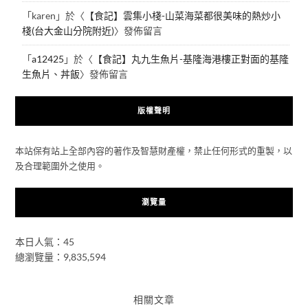
「
karen
」於〈
【食記】雲集小棧-山菜海菜都很美味的熱炒小
棧(台大金山分院附近)
〉發佈留言
「
a12425
」於〈
【食記】丸九生魚片-基隆海港樓正對面的基隆
生魚片、丼飯
〉發佈留言
版權聲明
本站保有站上全部內容的著作及智慧財產權，禁止任何形式的重製，以
及合理範圍外之使用。
瀏覽量
本日人氣：45
總瀏覽量：9,835,594
相關文章