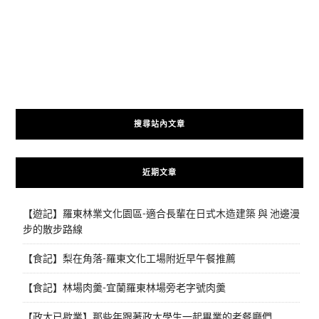
搜尋站內文章
近期文章
【遊記】羅東林業文化園區-適合長輩在日式木造建築 與 池邊漫
步的散步路線
【食記】梨在角落-羅東文化工場附近早午餐推薦
【食記】林場肉羹-宜蘭羅東林場旁老字號肉羹
【政大已歇業】那些年跟著政大學生一起畢業的老餐廳們