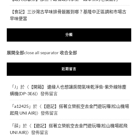
【食記】三沙灣古早味排骨飯搬到哪？基隆中正區調和市場古
早味便當
分類
展開全部
close all separator
收合全部
近期留言
「
J
」於〈
【開箱】 邊緣人也想讓房間氣味乾淨些-紫外線除塵
螨機(DP-3E6)
〉發佈留言
「
a12425
」於〈
【遊記】搭著立榮航空去金門遊玩囉(松山機場
起飛 UNI AIR)
〉發佈留言
「
薛
」於〈
【遊記】搭著立榮航空去金門遊玩囉(松山機場起飛
UNI AIR)
〉發佈留言