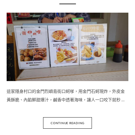
這家隱身村口的金門烈嶼島街口蚵嗲，用金門石蚵現炸，外皮金
黃酥脆、內餡鮮甜爆汁，鹹香中透著海味，讓人一口咬下就秒 …
CONTINUE READING