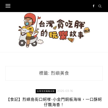
Skip
to
content
標籤:
烈嶼美食
2025-03-16
台灣吃吃喝喝紀錄
【食記】烈嶼島街口蚵嗲-小金門銅板海味，一口酥蚵
仔飄海香！