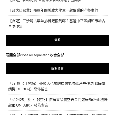
【政大已歇業】那些年跟著政大學生一起畢業的老餐廳們
【食記】三沙灣古早味排骨飯搬到哪？基隆中正區調和市場古
早味便當
分類
展開全部
close all separator
收合全部
近期留言
「
J
」於〈
【開箱】 邊緣人也想讓房間氣味乾淨些-紫外線除塵
螨機(DP-3E6)
〉發佈留言
「
a12425
」於〈
【遊記】搭著立榮航空去金門遊玩囉(松山機場
起飛 UNI AIR)
〉發佈留言