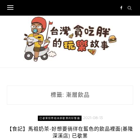
Skip
to
content
標籤:
漸層飲品
2021-08-13
已歇業但帶給本胖歡樂的好餐廳
【食記】馬祖奶茶-好想要徜徉在藍色的飲品裡面(基隆
深溪店) 已歇業