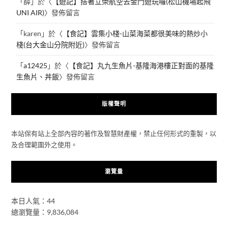
「
薛
」於〈
【遊記】搭著立榮航空去金門遊玩囉(松山機場起飛
UNI AIR)
〉發佈留言
「
karen
」於〈
【食記】雲集小棧-山菜海菜都很美味的熱炒小
棧(台大金山分院附近)
〉發佈留言
「
a12425
」於〈
【食記】丸九生魚片-基隆海港樓正對面的基隆
生魚片、丼飯
〉發佈留言
版權聲明
本站保有站上全部內容的著作及智慧財產權，禁止任何形式的重製，以
及合理範圍外之使用。
瀏覽量
本日人氣：44
總瀏覽量：9,836,084