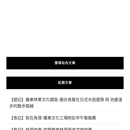
搜尋站內文章
近期文章
【遊記】羅東林業文化園區-適合長輩在日式木造建築 與 池邊漫
步的散步路線
【食記】梨在角落-羅東文化工場附近早午餐推薦
【食記】林場肉羹-宜蘭羅東林場旁老字號肉羹