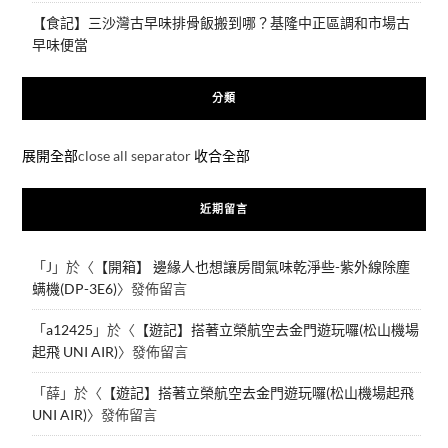
【食記】三沙灣古早味排骨飯搬到哪？基隆中正區調和市場古
早味便當
分類
展開全部
close all separator
收合全部
近期留言
「
J
」於〈
【開箱】 邊緣人也想讓房間氣味乾淨些-紫外線除塵
螨機(DP-3E6)
〉發佈留言
「
a12425
」於〈
【遊記】搭著立榮航空去金門遊玩囉(松山機場
起飛 UNI AIR)
〉發佈留言
「
薛
」於〈
【遊記】搭著立榮航空去金門遊玩囉(松山機場起飛
UNI AIR)
〉發佈留言