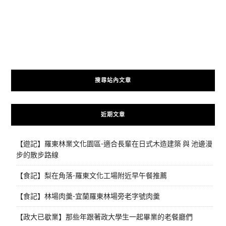
搜尋站內文章
近期文章
【遊記】羅東林業文化園區-適合長輩在日式木造建築 與 池邊漫
步的散步路線
【食記】梨在角落-羅東文化工場附近早午餐推薦
【食記】林場肉羹-宜蘭羅東林場旁老字號肉羹
【政大已歇業】那些年跟著政大學生一起畢業的老餐廳們