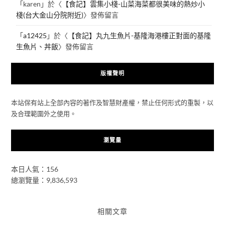
「
karen
」於〈
【食記】雲集小棧-山菜海菜都很美味的熱炒小
棧(台大金山分院附近)
〉發佈留言
「
a12425
」於〈
【食記】丸九生魚片-基隆海港樓正對面的基隆
生魚片、丼飯
〉發佈留言
版權聲明
本站保有站上全部內容的著作及智慧財產權，禁止任何形式的重製，以
及合理範圍外之使用。
瀏覽量
本日人氣：156
總瀏覽量：9,836,593
相關文章