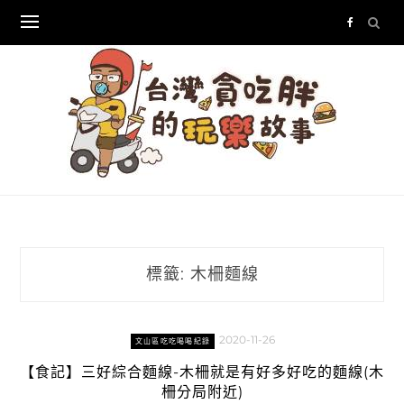
Skip
to
content
標籤:
木柵麵線
2020-11-26
文山區吃吃喝喝紀錄
【食記】三好綜合麵線-木柵就是有好多好吃的麵線(木
柵分局附近)