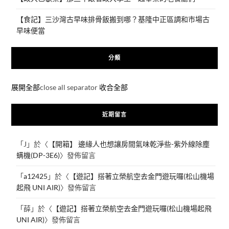
【食記】三沙灣古早味排骨飯搬到哪？基隆中正區調和市場古
早味便當
分類
展開全部
close all separator
收合全部
近期留言
「
J
」於〈
【開箱】 邊緣人也想讓房間氣味乾淨些-紫外線除塵
螨機(DP-3E6)
〉發佈留言
「
a12425
」於〈
【遊記】搭著立榮航空去金門遊玩囉(松山機場
起飛 UNI AIR)
〉發佈留言
「
薛
」於〈
【遊記】搭著立榮航空去金門遊玩囉(松山機場起飛
UNI AIR)
〉發佈留言