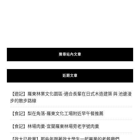
搜尋站內文章
近期文章
【遊記】羅東林業文化園區-適合長輩在日式木造建築 與 池邊漫
步的散步路線
【食記】梨在角落-羅東文化工場附近早午餐推薦
【食記】林場肉羹-宜蘭羅東林場旁老字號肉羹
【政大已歇業】那些年跟著政大學生一起畢業的老餐廳們