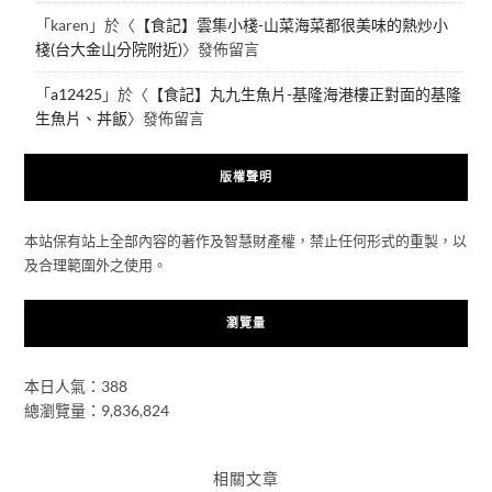
「
karen
」於〈
【食記】雲集小棧-山菜海菜都很美味的熱炒小
棧(台大金山分院附近)
〉發佈留言
「
a12425
」於〈
【食記】丸九生魚片-基隆海港樓正對面的基隆
生魚片、丼飯
〉發佈留言
版權聲明
本站保有站上全部內容的著作及智慧財產權，禁止任何形式的重製，以
及合理範圍外之使用。
瀏覽量
本日人氣：388
總瀏覽量：9,836,824
相關文章