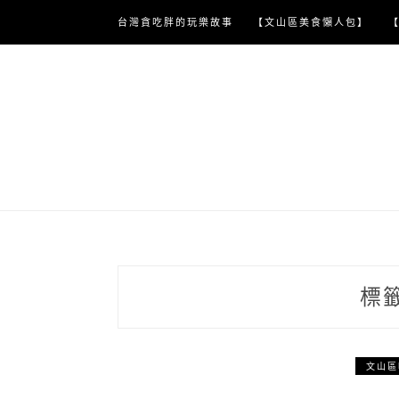
Skip
台灣貪吃胖的玩樂故事
【文山區美食懶人包】
to
content
標
文山區