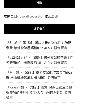
分類
展開全部
close all separator
收合全部
近期留言
「
J
」於〈
【開箱】 邊緣人也想讓房間氣味乾
淨些-紫外線除塵螨機(DP-3E6)
〉發佈留言
「
a12425
」於〈
【遊記】搭著立榮航空去金門
遊玩囉(松山機場起飛 UNI AIR)
〉發佈留言
「
薛
」於〈
【遊記】搭著立榮航空去金門遊玩
囉(松山機場起飛 UNI AIR)
〉發佈留言
「
karen
」於〈
【食記】雲集小棧-山菜海菜都
很美味的熱炒小棧(台大金山分院附近)
〉發佈
留言