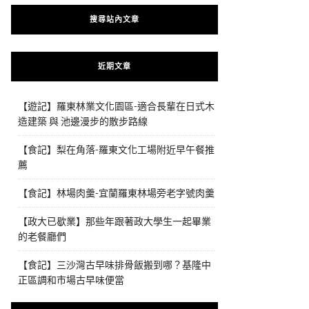
搜尋站內文章
近期文章
【遊記】羅東林業文化園區-適合長輩在日式木
造建築 與 池邊漫步的散步路線
【食記】梨在角落-羅東文化工場附近早午餐推
薦
【食記】林場肉羹-宜蘭羅東林場旁老字號肉羹
【政大已歇業】那些年跟著政大學生一起畢業
的老餐廳們
【食記】三沙灣古早味排骨飯搬到哪？基隆中
正區調和市場古早味便當