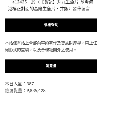
「
a12425
」於〈
【食記】丸九生魚片-基隆海
港樓正對面的基隆生魚片、丼飯
〉發佈留言
版權聲明
本站保有站上全部內容的著作及智慧財產權，禁止任
何形式的重製，以及合理範圍外之使用。
瀏覽量
本日人氣：387
總瀏覽量：9,835,428