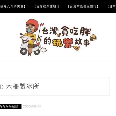
【基隆八斗子美食】
【台灣乾淨住宿 】
【台灣本島長途旅行】
【日本
籤:
木柵製冰所
2020-08-07
吃吃喝喝紀錄