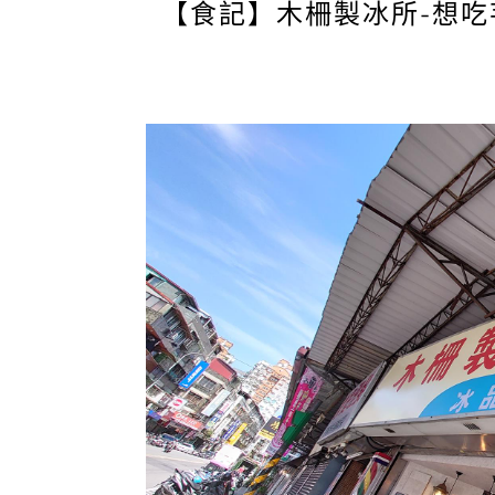
【食記】木柵製冰所-想吃