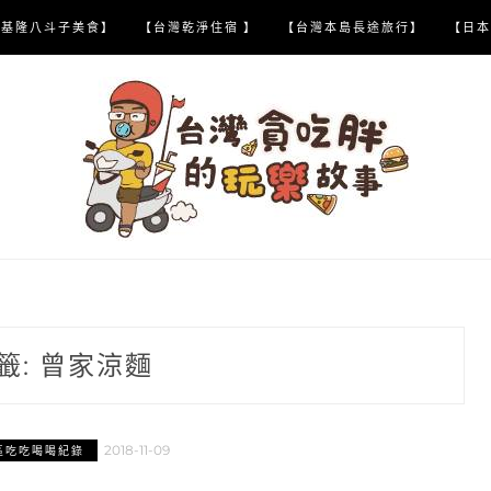
【基隆八斗子美食】
【台灣乾淨住宿 】
【台灣本島長途旅行】
【日本
籤:
曾家涼麵
2018-11-09
區吃吃喝喝紀錄