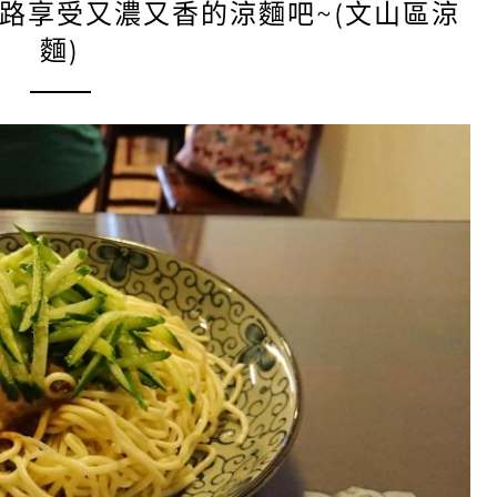
新路享受又濃又香的涼麵吧~(文山區涼
麵)