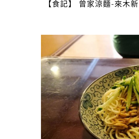
【食記】 曾家涼麵-來木