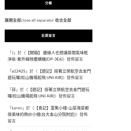
分類
展開全部
close all separator
收合全部
近期留言
「
J
」於〈
【開箱】 邊緣人也想讓房間氣味乾
淨些-紫外線除塵螨機(DP-3E6)
〉發佈留言
「
a12425
」於〈
【遊記】搭著立榮航空去金門
遊玩囉(松山機場起飛 UNI AIR)
〉發佈留言
「
薛
」於〈
【遊記】搭著立榮航空去金門遊玩
囉(松山機場起飛 UNI AIR)
〉發佈留言
「
karen
」於〈
【食記】雲集小棧-山菜海菜都
很美味的熱炒小棧(台大金山分院附近)
〉發佈
留言