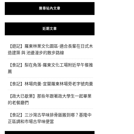
搜尋站內文章
近期文章
【遊記】羅東林業文化園區-適合長輩在日式木
造建築 與 池邊漫步的散步路線
【食記】梨在角落-羅東文化工場附近早午餐推
薦
【食記】林場肉羹-宜蘭羅東林場旁老字號肉羹
【政大已歇業】那些年跟著政大學生一起畢業
的老餐廳們
【食記】三沙灣古早味排骨飯搬到哪？基隆中
正區調和市場古早味便當