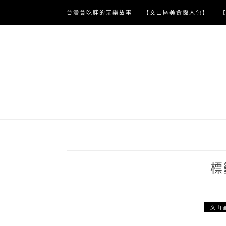
Skip
台灣貪吃胖的玩樂故事
【文山區美食懶人包】
to
content
標
文山