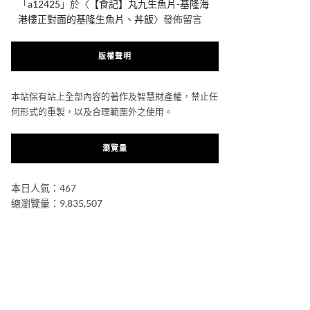
「
a12425
」於〈
【食記】丸九生魚片-基隆海
港樓正對面的基隆生魚片、丼飯
〉發佈留言
版權聲明
本站保有站上全部內容的著作及智慧財產權，禁止任
何形式的重製，以及合理範圍外之使用。
瀏覽量
本日人氣：467
總瀏覽量：9,835,507