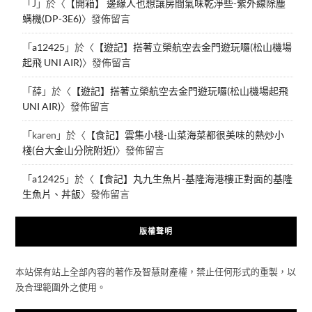
「
J
」於〈
【開箱】 邊緣人也想讓房間氣味乾淨些-紫外線除塵
螨機(DP-3E6)
〉發佈留言
「
a12425
」於〈
【遊記】搭著立榮航空去金門遊玩囉(松山機場
起飛 UNI AIR)
〉發佈留言
「
薛
」於〈
【遊記】搭著立榮航空去金門遊玩囉(松山機場起飛
UNI AIR)
〉發佈留言
「
karen
」於〈
【食記】雲集小棧-山菜海菜都很美味的熱炒小
棧(台大金山分院附近)
〉發佈留言
「
a12425
」於〈
【食記】丸九生魚片-基隆海港樓正對面的基隆
生魚片、丼飯
〉發佈留言
版權聲明
本站保有站上全部內容的著作及智慧財產權，禁止任何形式的重製，以
及合理範圍外之使用。