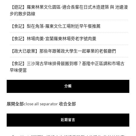
【遊記】羅東林業文化園區-適合長輩在日式木造建築 與 池邊漫
步的散步路線
【食記】梨在角落-羅東文化工場附近早午餐推薦
【食記】林場肉羹-宜蘭羅東林場旁老字號肉羹
【政大已歇業】那些年跟著政大學生一起畢業的老餐廳們
【食記】三沙灣古早味排骨飯搬到哪？基隆中正區調和市場古
早味便當
分類
展開全部
close all separator
收合全部
近期留言