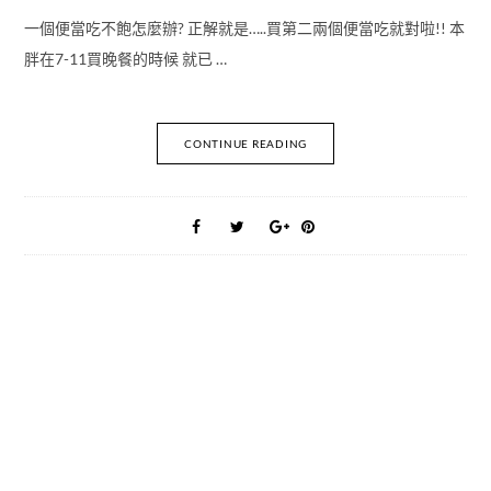
一個便當吃不飽怎麼辦? 正解就是…..買第二兩個便當吃就對啦!! 本
胖在7-11買晚餐的時候 就已 …
CONTINUE READING