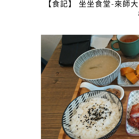
【食記】 坐坐食堂-來師