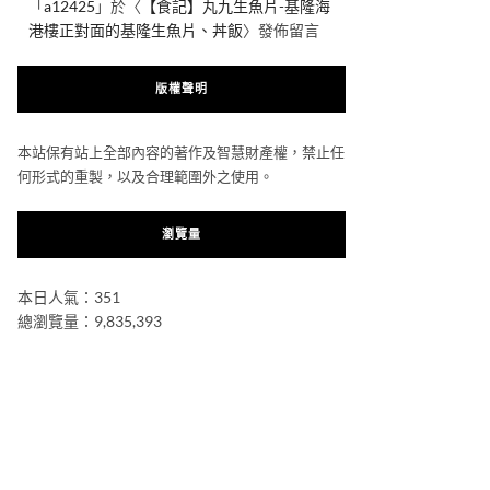
「
a12425
」於〈
【食記】丸九生魚片-基隆海
港樓正對面的基隆生魚片、丼飯
〉發佈留言
版權聲明
本站保有站上全部內容的著作及智慧財產權，禁止任
何形式的重製，以及合理範圍外之使用。
瀏覽量
本日人氣：351
總瀏覽量：9,835,393