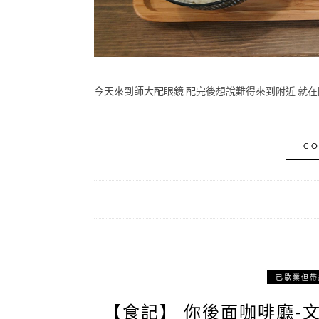
今天來到師大配眼鏡 配完後想說難得來到附近 就在
CO
已歇業但帶
【食記】 你後面咖啡廳-