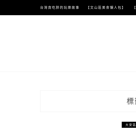
Skip
台灣貪吃胖的玩樂故事
【文山區美食懶人包】
to
content
標
大安