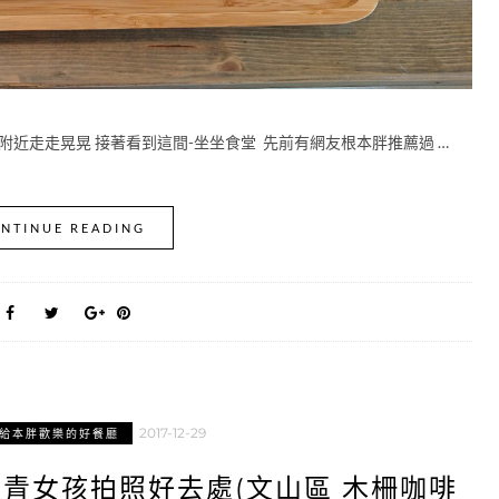
附近走走晃晃 接著看到這間-坐坐食堂 先前有網友根本胖推薦過 …
NTINUE READING
2017-12-29
給本胖歡樂的好餐廳
文青女孩拍照好去處(文山區 木柵咖啡