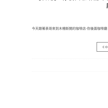
今天跟著表哥來到木柵新開的咖啡店-你後面咖啡廳 來
CO