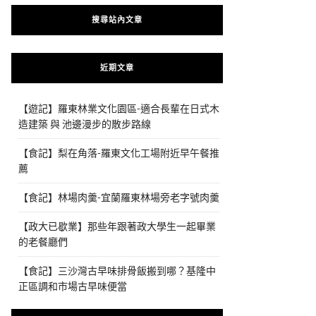
搜尋站內文章
近期文章
【遊記】羅東林業文化園區-適合長輩在日式木
造建築 與 池邊漫步的散步路線
【食記】梨在角落-羅東文化工場附近早午餐推
薦
【食記】林場肉羹-宜蘭羅東林場旁老字號肉羹
【政大已歇業】那些年跟著政大學生一起畢業
的老餐廳們
【食記】三沙灣古早味排骨飯搬到哪？基隆中
正區調和市場古早味便當