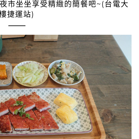
大夜市坐坐享受精緻的簡餐吧~(台電大
樓捷運站)