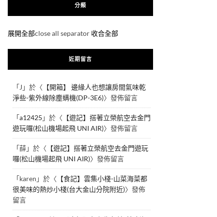
分類
展開全部
close all separator
收合全部
近期留言
「
J
」於〈
【開箱】 邊緣人也想讓房間氣味乾
淨些-紫外線除塵螨機(DP-3E6)
〉發佈留言
「
a12425
」於〈
【遊記】搭著立榮航空去金門
遊玩囉(松山機場起飛 UNI AIR)
〉發佈留言
「
薛
」於〈
【遊記】搭著立榮航空去金門遊玩
囉(松山機場起飛 UNI AIR)
〉發佈留言
「
karen
」於〈
【食記】雲集小棧-山菜海菜都
很美味的熱炒小棧(台大金山分院附近)
〉發佈
留言