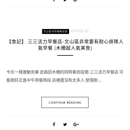
2017-05-10
文山區吃吃喝喝紀錄
【食記】 三三活力早餐店-文山區非常要有耐心排隊人
氣早餐 (木柵超人氣美食)
今天一樣運動完畢 走路回木柵的同時看到這間-三三活力早餐店 可
能剛好正逢中午用餐時段 店裡還沒有太多人 發現剛 …
CONTINUE READING