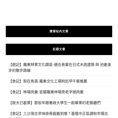
搜尋站內文章
近期文章
【遊記】羅東林業文化園區-適合長輩在日式木造建築 與 池邊漫
步的散步路線
【食記】梨在角落-羅東文化工場附近早午餐推薦
【食記】林場肉羹-宜蘭羅東林場旁老字號肉羹
【政大已歇業】那些年跟著政大學生一起畢業的老餐廳們
【食記】三沙灣古早味排骨飯搬到哪？基隆中正區調和市場古