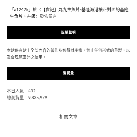
「
a12425
」於〈
【食記】丸九生魚片-基隆海港樓正對面的基隆
生魚片、丼飯
〉發佈留言
版權聲明
本站保有站上全部內容的著作及智慧財產權，禁止任何形式的重製，以
及合理範圍外之使用。
瀏覽量
本日人氣：432
總瀏覽量：9,835,979
相關文章