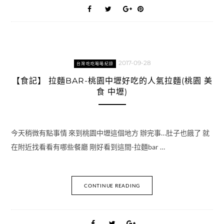
2017-09-28
台灣吃吃喝喝紀錄
【食記】 拉麵BAR-桃園中壢好吃的人氣拉麵(桃園 美
食 中壢)
今天稍微有點事情 來到桃園中壢這個地方 辦完事…肚子也餓了 就
在附近找看看有哪些餐廳 剛好看到這間-拉麵bar …
CONTINUE READING