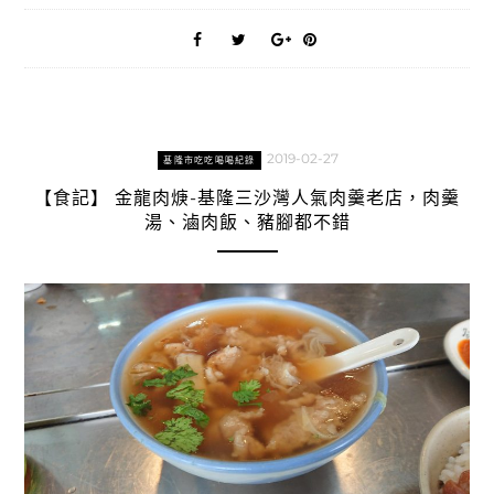
2019-02-27
基隆市吃吃喝喝紀錄
【食記】 金龍肉焿-基隆三沙灣人氣肉羹老店，肉羹
湯、滷肉飯、豬腳都不錯