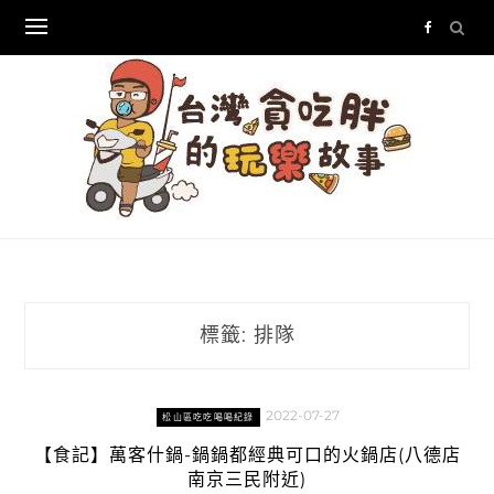
Skip
to
content
標籤:
排隊
2022-07-27
松山區吃吃喝喝紀錄
【食記】萬客什鍋-鍋鍋都經典可口的火鍋店(八德店
南京三民附近)