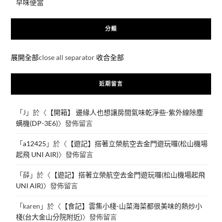
早味便當
分類
展開全部
close all separator
收合全部
近期留言
「
J
」於〈
【開箱】 邊緣人也想讓房間氣味乾淨些-紫外線除塵
螨機(DP-3E6)
〉發佈留言
「
a12425
」於〈
【遊記】搭著立榮航空去金門遊玩囉(松山機場
起飛 UNI AIR)
〉發佈留言
「
薛
」於〈
【遊記】搭著立榮航空去金門遊玩囉(松山機場起飛
UNI AIR)
〉發佈留言
「
karen
」於〈
【食記】雲集小棧-山菜海菜都很美味的熱炒小
棧(台大金山分院附近)
〉發佈留言