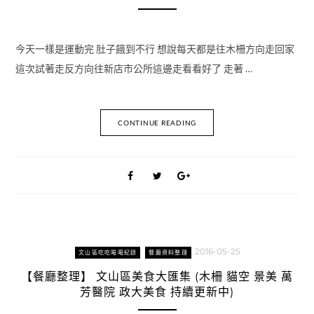
今天一樣是運動完 肚子餓到不行 想說每天都是往木柵方向走回家
這次試著走反方向往新店市公所這邊走看看好了 走著 …
CONTINUE READING
2016-05-25
文山區吃吃喝喝紀錄
餐廳資料整理
【餐廳整理】 文山區美食大匯集 (木柵 貓空 景美 萬
芳醫院 政大美食 持續更新中)