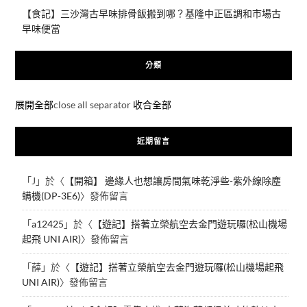
【食記】三沙灣古早味排骨飯搬到哪？基隆中正區調和市場古
早味便當
分類
展開全部
close all separator
收合全部
近期留言
「
J
」於〈
【開箱】 邊緣人也想讓房間氣味乾淨些-紫外線除塵
螨機(DP-3E6)
〉發佈留言
「
a12425
」於〈
【遊記】搭著立榮航空去金門遊玩囉(松山機場
起飛 UNI AIR)
〉發佈留言
「
薛
」於〈
【遊記】搭著立榮航空去金門遊玩囉(松山機場起飛
UNI AIR)
〉發佈留言