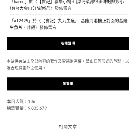
「
karen
」於〈
【食記】雲集小棧-山菜海菜都很美味的熱炒小
棧(台大金山分院附近)
〉發佈留言
「
a12425
」於〈
【食記】丸九生魚片-基隆海港樓正對面的基隆
生魚片、丼飯
〉發佈留言
版權聲明
本站保有站上全部內容的著作及智慧財產權，禁止任何形式的重製，以
及合理範圍外之使用。
瀏覽量
本日人氣：136
總瀏覽量：9,835,679
相關文章