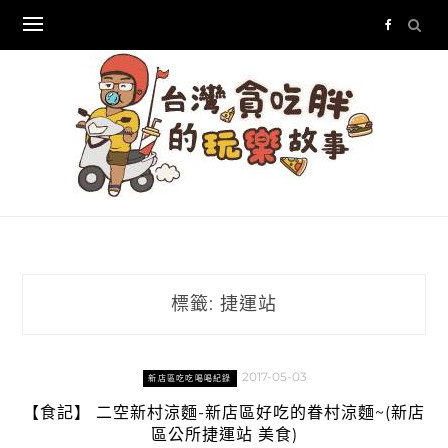
Skip
to
content
標籤:
捷運站
2017-05-03
新店區吃吃喝喝紀錄
【食記】 二空新村涼麵-新店區好吃的眷村涼麵~(新店
區公所捷運站 美食)