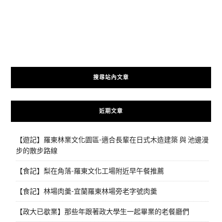
搜尋站內文章
近期文章
【遊記】羅東林業文化園區-適合長輩在日式木造建築 與 池邊漫
步的散步路線
【食記】梨在角落-羅東文化工場附近早午餐推薦
【食記】林場肉羹-宜蘭羅東林場旁老字號肉羹
【政大已歇業】那些年跟著政大學生一起畢業的老餐廳們