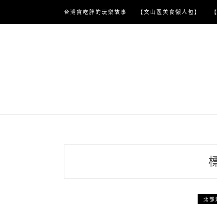
Skip
台灣貪吃胖的玩樂故事
【文山區美食懶人包】
to
content
北部