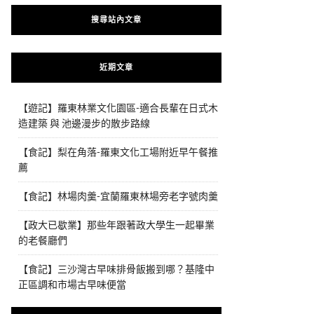
搜尋站內文章
近期文章
【遊記】羅東林業文化園區-適合長輩在日式木
造建築 與 池邊漫步的散步路線
【食記】梨在角落-羅東文化工場附近早午餐推
薦
【食記】林場肉羹-宜蘭羅東林場旁老字號肉羹
【政大已歇業】那些年跟著政大學生一起畢業
的老餐廳們
【食記】三沙灣古早味排骨飯搬到哪？基隆中
正區調和市場古早味便當