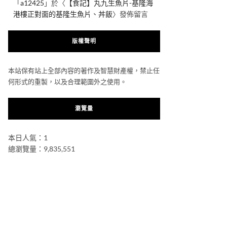
「
a12425
」於〈
【食記】丸九生魚片-基隆海
港樓正對面的基隆生魚片、丼飯
〉發佈留言
版權聲明
本站保有站上全部內容的著作及智慧財產權，禁止任
何形式的重製，以及合理範圍外之使用。
瀏覽量
本日人氣：1
總瀏覽量：9,835,551