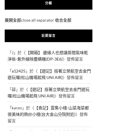
分類
展開全部
close all separator
收合全部
近期留言
「
J
」於〈
【開箱】 邊緣人也想讓房間氣味乾
淨些-紫外線除塵螨機(DP-3E6)
〉發佈留言
「
a12425
」於〈
【遊記】搭著立榮航空去金門
遊玩囉(松山機場起飛 UNI AIR)
〉發佈留言
「
薛
」於〈
【遊記】搭著立榮航空去金門遊玩
囉(松山機場起飛 UNI AIR)
〉發佈留言
「
karen
」於〈
【食記】雲集小棧-山菜海菜都
很美味的熱炒小棧(台大金山分院附近)
〉發佈
留言