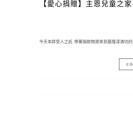
【愛心捐贈】主恩兒童之家
今天本胖受人之託 帶著捐款物資來到基隆深澳坑的
CO