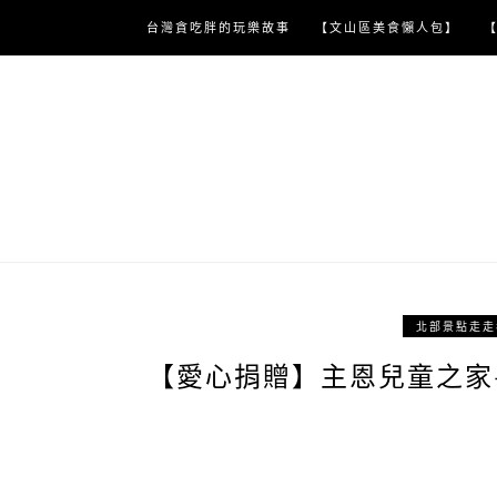
Skip
台灣貪吃胖的玩樂故事
【文山區美食懶人包】
to
content
北部景點走走
【愛心捐贈】主恩兒童之家