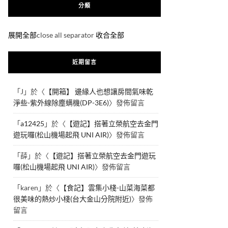
分類
展開全部
close all separator
收合全部
近期留言
「
J
」於〈
【開箱】 邊緣人也想讓房間氣味乾
淨些-紫外線除塵螨機(DP-3E6)
〉發佈留言
「
a12425
」於〈
【遊記】搭著立榮航空去金門
遊玩囉(松山機場起飛 UNI AIR)
〉發佈留言
「
薛
」於〈
【遊記】搭著立榮航空去金門遊玩
囉(松山機場起飛 UNI AIR)
〉發佈留言
「
karen
」於〈
【食記】雲集小棧-山菜海菜都
很美味的熱炒小棧(台大金山分院附近)
〉發佈
留言