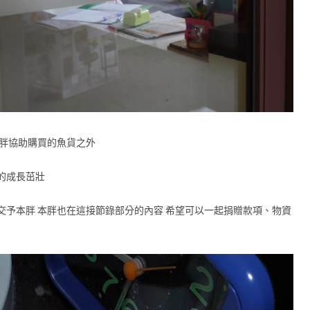
本胖協助購買的魚貨之外
的成長茁壯
交予本胖 本胖也在這接節錄部分的內容 希望可以一起捐贈款項、物資