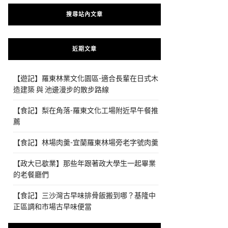
搜尋站內文章
近期文章
【遊記】羅東林業文化園區-適合長輩在日式木
造建築 與 池邊漫步的散步路線
【食記】梨在角落-羅東文化工場附近早午餐推
薦
【食記】林場肉羹-宜蘭羅東林場旁老字號肉羹
【政大已歇業】那些年跟著政大學生一起畢業
的老餐廳們
【食記】三沙灣古早味排骨飯搬到哪？基隆中
正區調和市場古早味便當