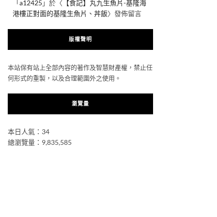
「
a12425
」於〈
【食記】丸九生魚片-基隆海
港樓正對面的基隆生魚片、丼飯
〉發佈留言
版權聲明
本站保有站上全部內容的著作及智慧財產權，禁止任
何形式的重製，以及合理範圍外之使用。
瀏覽量
本日人氣：34
總瀏覽量：9,835,585