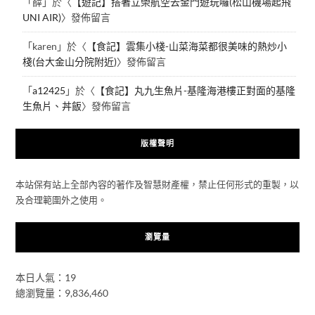
「
薛
」於〈
【遊記】搭著立榮航空去金門遊玩囉(松山機場起飛
UNI AIR)
〉發佈留言
「
karen
」於〈
【食記】雲集小棧-山菜海菜都很美味的熱炒小
棧(台大金山分院附近)
〉發佈留言
「
a12425
」於〈
【食記】丸九生魚片-基隆海港樓正對面的基隆
生魚片、丼飯
〉發佈留言
版權聲明
本站保有站上全部內容的著作及智慧財產權，禁止任何形式的重製，以
及合理範圍外之使用。
瀏覽量
本日人氣：19
總瀏覽量：9,836,460