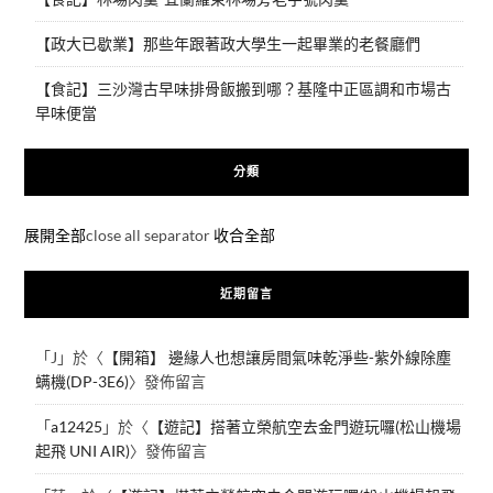
【政大已歇業】那些年跟著政大學生一起畢業的老餐廳們
【食記】三沙灣古早味排骨飯搬到哪？基隆中正區調和市場古
早味便當
分類
展開全部
close all separator
收合全部
近期留言
「
J
」於〈
【開箱】 邊緣人也想讓房間氣味乾淨些-紫外線除塵
螨機(DP-3E6)
〉發佈留言
「
a12425
」於〈
【遊記】搭著立榮航空去金門遊玩囉(松山機場
起飛 UNI AIR)
〉發佈留言