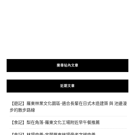
搜尋站內文章
近期文章
【遊記】羅東林業文化園區-適合長輩在日式木造建築 與 池邊漫
步的散步路線
【食記】梨在角落-羅東文化工場附近早午餐推薦
【食記】林場肉羹-宜蘭羅東林場旁老字號肉羹