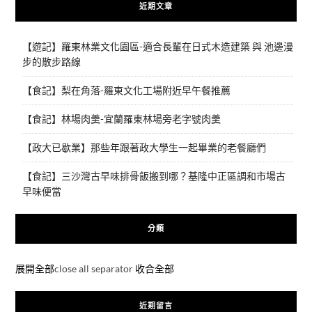
近期文章
【遊記】羅東林業文化園區-適合長輩在日式木造建築 與 池邊漫
步的散步路線
【食記】梨在角落-羅東文化工場附近早午餐推薦
【食記】林場肉羹-宜蘭羅東林場旁老字號肉羹
【政大已歇業】那些年跟著政大學生一起畢業的老餐廳們
【食記】三沙灣古早味排骨飯搬到哪？基隆中正區調和市場古
早味便當
分類
展開全部
close all separator
收合全部
近期留言