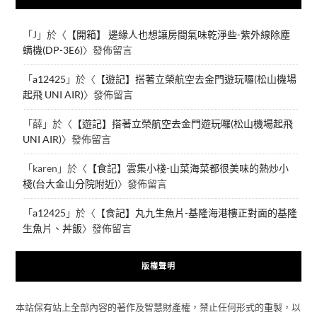
「
J
」於〈
【開箱】 邊緣人也想讓房間氣味乾淨些-紫外線除塵
螨機(DP-3E6)
〉發佈留言
「
a12425
」於〈
【遊記】搭著立榮航空去金門遊玩囉(松山機場
起飛 UNI AIR)
〉發佈留言
「
薛
」於〈
【遊記】搭著立榮航空去金門遊玩囉(松山機場起飛
UNI AIR)
〉發佈留言
「
karen
」於〈
【食記】雲集小棧-山菜海菜都很美味的熱炒小
棧(台大金山分院附近)
〉發佈留言
「
a12425
」於〈
【食記】丸九生魚片-基隆海港樓正對面的基隆
生魚片、丼飯
〉發佈留言
版權聲明
本站保有站上全部內容的著作及智慧財產權，禁止任何形式的重製，以