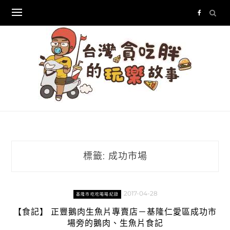
Skip
to
content
標籤:
成功市場
2017-04-28
基隆市吃吃喝喝紀錄
【食記】 正豐鵝肉生魚片專賣店－基隆仁愛區成功市
場旁的鵝肉、生魚片食記