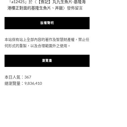
「
a12425
」於〈
【食記】丸九生魚片-基隆海
港樓正對面的基隆生魚片、丼飯
〉發佈留言
版權聲明
本站保有站上全部內容的著作及智慧財產權，禁止任
何形式的重製，以及合理範圍外之使用。
瀏覽量
本日人氣：367
總瀏覽量：9,836,410