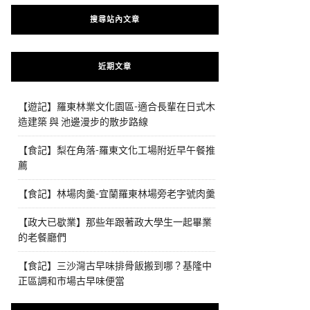
搜尋站內文章
近期文章
【遊記】羅東林業文化園區-適合長輩在日式木
造建築 與 池邊漫步的散步路線
【食記】梨在角落-羅東文化工場附近早午餐推
薦
【食記】林場肉羹-宜蘭羅東林場旁老字號肉羹
【政大已歇業】那些年跟著政大學生一起畢業
的老餐廳們
【食記】三沙灣古早味排骨飯搬到哪？基隆中
正區調和市場古早味便當