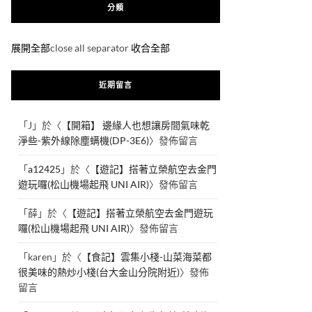
分類
展開全部
close all separator
收合全部
近期留言
「
J
」於〈
【開箱】 邊緣人也想讓房間氣味乾
淨些-紫外線除塵螨機(DP-3E6)
〉發佈留言
「
a12425
」於〈
【遊記】搭著立榮航空去金門
遊玩囉(松山機場起飛 UNI AIR)
〉發佈留言
「
薛
」於〈
【遊記】搭著立榮航空去金門遊玩
囉(松山機場起飛 UNI AIR)
〉發佈留言
「
karen
」於〈
【食記】雲集小棧-山菜海菜都
很美味的熱炒小棧(台大金山分院附近)
〉發佈
留言