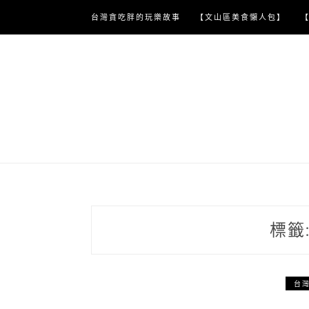
Skip
台灣貪吃胖的玩樂故事
【文山區美食懶人包】
to
content
標籤
台