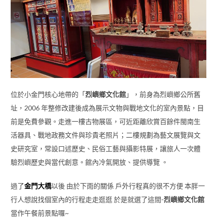
位於小金門核心地帶的「
烈嶼鄉文化館
」，前身為烈嶼鄉公所舊
址，2006 年整修改建後成為展示文物與戰地文化的室內景點，目
前是免費參觀。走進一樓古物展區，可近距離欣賞百餘件閩南生
活器具、戰地政務文件與珍貴老照片；二樓規劃為藝文展覽與文
史研究室，常設口述歷史、民俗工藝與攝影特展，讓旅人一次體
驗烈嶼歷史與當代創意。館內冷氣開放、提供導覽 。
過了
金門大橋
以後 由於下雨的關係 戶外行程真的很不方便 本胖一
行人想說找個室內的行程走走逛逛 於是就選了這間-
烈嶼鄉文化館
當作午餐前景點囉~