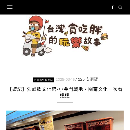
Skip
to
content
/
125
次瀏覽
2025-03-16
台灣未分類景點
【遊記】烈嶼鄉文化館-小金門戰地‧閩南文化一次看
透透