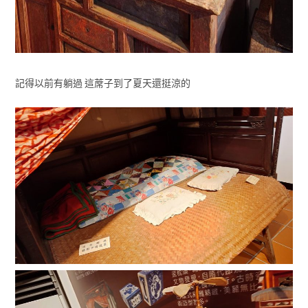
記得以前有躺過 這蓆子到了夏天還挺涼的