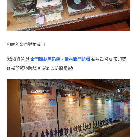
相關的金門戰地歲月
(這邊性質與
金門瓊林民防館、瓊林戰鬥坑道
有些重複 如果想要
詳盡的戰地體驗 可以到民防館參觀)