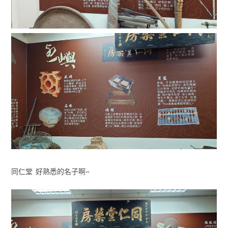
同仁堂 好熟悉的名子啊~