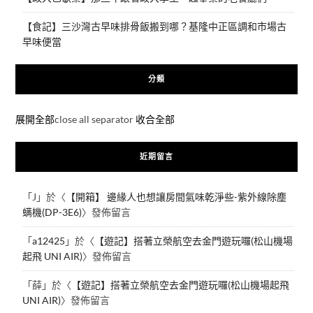
【食記】三沙灣古早味排骨飯搬到哪？基隆中正區調和市場古
早味便當
分類
展開全部
close all separator
收合全部
近期留言
「
J
」於〈
【開箱】 邊緣人也想讓房間氣味乾淨些-紫外線除塵
螨機(DP-3E6)
〉發佈留言
「
a12425
」於〈
【遊記】搭著立榮航空去金門遊玩囉(松山機場
起飛 UNI AIR)
〉發佈留言
「
薛
」於〈
【遊記】搭著立榮航空去金門遊玩囉(松山機場起飛
UNI AIR)
〉發佈留言