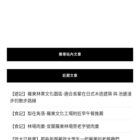
搜尋站內文章
近期文章
【遊記】羅東林業文化園區-適合長輩在日式木造建築 與 池邊漫
步的散步路線
【食記】梨在角落-羅東文化工場附近早午餐推薦
【食記】林場肉羹-宜蘭羅東林場旁老字號肉羹
【政大已歇業】那些年跟著政大學生一起畢業的老餐廳們