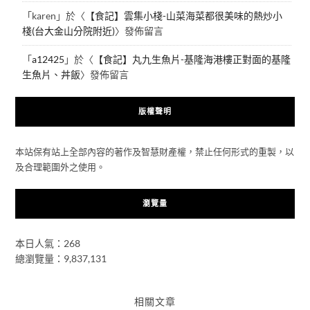
「
karen
」於〈
【食記】雲集小棧-山菜海菜都很美味的熱炒小
棧(台大金山分院附近)
〉發佈留言
「
a12425
」於〈
【食記】丸九生魚片-基隆海港樓正對面的基隆
生魚片、丼飯
〉發佈留言
版權聲明
本站保有站上全部內容的著作及智慧財產權，禁止任何形式的重製，以
及合理範圍外之使用。
瀏覽量
本日人氣：268
總瀏覽量：9,837,131
相關文章