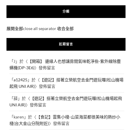
分類
展開全部
close all separator
收合全部
近期留言
「
J
」於〈
【開箱】 邊緣人也想讓房間氣味乾淨些-紫外線除塵
螨機(DP-3E6)
〉發佈留言
「
a12425
」於〈
【遊記】搭著立榮航空去金門遊玩囉(松山機場
起飛 UNI AIR)
〉發佈留言
「
薛
」於〈
【遊記】搭著立榮航空去金門遊玩囉(松山機場起飛
UNI AIR)
〉發佈留言
「
karen
」於〈
【食記】雲集小棧-山菜海菜都很美味的熱炒小
棧(台大金山分院附近)
〉發佈留言