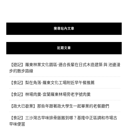
搜尋站內文章
近期文章
【遊記】羅東林業文化園區-適合長輩在日式木造建築 與 池邊漫
步的散步路線
【食記】梨在角落-羅東文化工場附近早午餐推薦
【食記】林場肉羹-宜蘭羅東林場旁老字號肉羹
【政大已歇業】那些年跟著政大學生一起畢業的老餐廳們
【食記】三沙灣古早味排骨飯搬到哪？基隆中正區調和市場古
早味便當