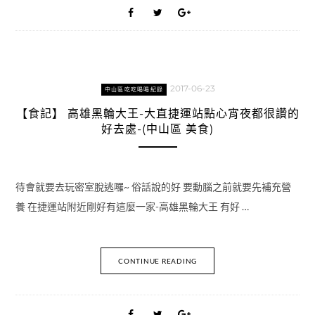
2017-06-23
中山區吃吃喝喝紀錄
【食記】 高雄黑輪大王-大直捷運站點心宵夜都很讚的
好去處-(中山區 美食)
待會就要去玩密室脫逃囉~ 俗話說的好 要動腦之前就要先補充營
養 在捷運站附近剛好有這麼一家-高雄黑輪大王 有好 …
CONTINUE READING