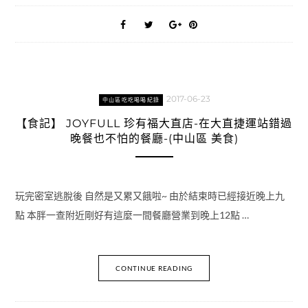
2017-06-23
中山區吃吃喝喝紀錄
【食記】 JOYFULL 珍有福大直店-在大直捷運站錯過
晚餐也不怕的餐廳-(中山區 美食)
玩完密室逃脫後 自然是又累又餓啦~ 由於結束時已經接近晚上九
點 本胖一查附近剛好有這麼一間餐廳營業到晚上12點 …
CONTINUE READING