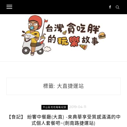
Skip
to
content
標籤:
大直捷運站
2019-04-11
中山區吃吃喝喝紀錄
【食記】 紛饗中餐廳(大直) -來典華享受質感滿滿的中
式個人套餐吧~(劍南路捷運站)