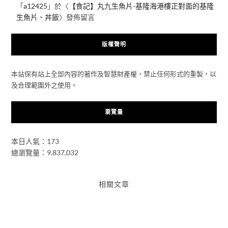
「
a12425
」於〈
【食記】丸九生魚片-基隆海港樓正對面的基隆
生魚片、丼飯
〉發佈留言
版權聲明
本站保有站上全部內容的著作及智慧財產權，禁止任何形式的重製，以
及合理範圍外之使用。
瀏覽量
本日人氣：173
總瀏覽量：9,837,032
相關文章