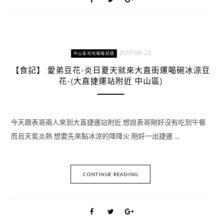
2017-06-23
中山區吃吃喝喝紀錄
【食記】 愛弟豆花-炎日夏天就來大直街運喝碗冰涼豆
花-(大直捷運站附近 中山區)
今天跟表哥兩人來到大直捷運站附近 想說表哥剛好沒有吃到午餐
而且天氣炎熱 想要先來點冰涼的降降火 剛好一出捷運 …
CONTINUE READING