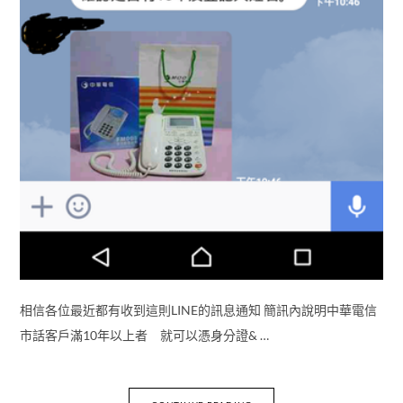
相信各位最近都有收到這則LINE的訊息通知 簡訊內說明中華電信
市話客戶滿10年以上者 就可以憑身分證& …