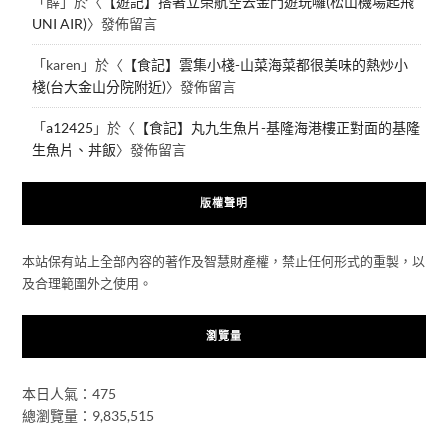
「
薛
」於〈
【遊記】搭著立榮航空去金門遊玩囉(松山機場起飛
UNI AIR)
〉發佈留言
「
karen
」於〈
【食記】雲集小棧-山菜海菜都很美味的熱炒小
棧(台大金山分院附近)
〉發佈留言
「
a12425
」於〈
【食記】丸九生魚片-基隆海港樓正對面的基隆
生魚片、丼飯
〉發佈留言
版權聲明
本站保有站上全部內容的著作及智慧財產權，禁止任何形式的重製，以
及合理範圍外之使用。
瀏覽量
本日人氣：475
總瀏覽量：9,835,515