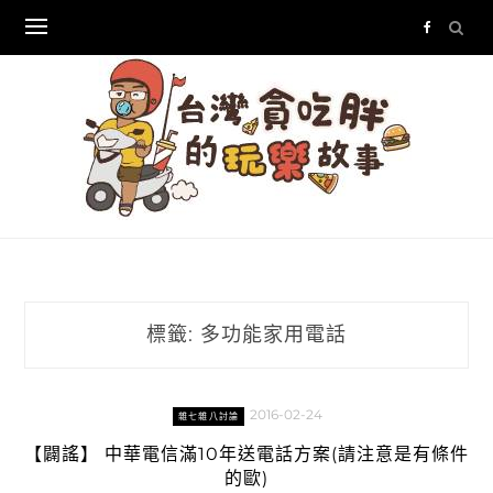
Skip
to
content
標籤:
多功能家用電話
2016-02-24
雜七雜八討論
【闢謠】 中華電信滿10年送電話方案(請注意是有條件
的歐)