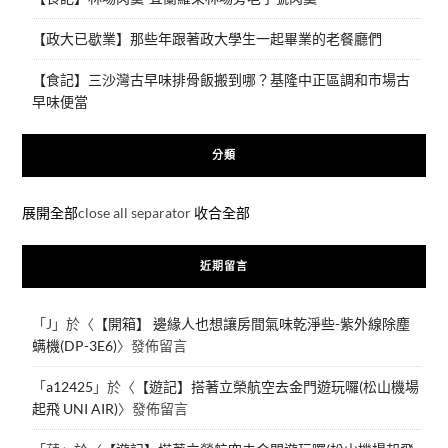
【政大已歇業】那些年跟著政大學生一起畢業的老餐廳們
【食記】三沙灣古早味排骨飯搬到哪？基隆中正區調和市場古
早味便當
分類
展開全部
close all separator
收合全部
近期留言
「
J
」於〈
【開箱】 邊緣人也想讓房間氣味乾淨些-紫外線除塵
螨機(DP-3E6)
〉發佈留言
「
a12425
」於〈
【遊記】搭著立榮航空去金門遊玩囉(松山機場
起飛 UNI AIR)
〉發佈留言