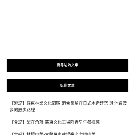
搜尋站內文章
近期文章
【遊記】羅東林業文化園區-適合長輩在日式木造建築 與 池邊漫
步的散步路線
【食記】梨在角落-羅東文化工場附近早午餐推薦
【食記】林場肉羹-宜蘭羅東林場旁老字號肉羹