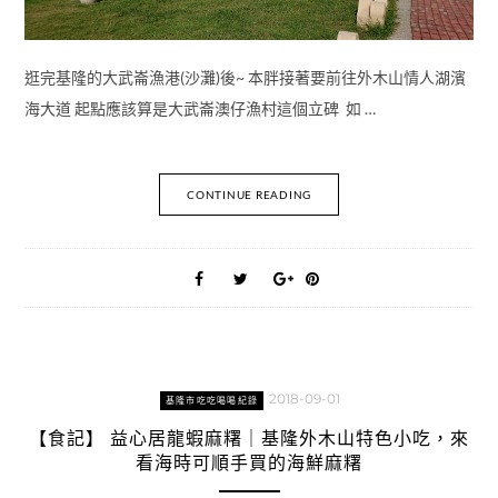
逛完基隆的大武崙漁港(沙灘)後~ 本胖接著要前往外木山情人湖濱
海大道 起點應該算是大武崙澳仔漁村這個立碑 如 …
CONTINUE READING
2018-09-01
基隆市吃吃喝喝紀錄
【食記】 益心居龍蝦麻糬｜基隆外木山特色小吃，來
看海時可順手買的海鮮麻糬