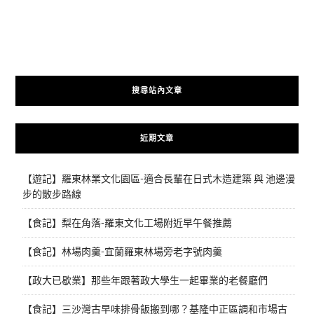
搜尋站內文章
近期文章
【遊記】羅東林業文化園區-適合長輩在日式木造建築 與 池邊漫
步的散步路線
【食記】梨在角落-羅東文化工場附近早午餐推薦
【食記】林場肉羹-宜蘭羅東林場旁老字號肉羹
【政大已歇業】那些年跟著政大學生一起畢業的老餐廳們
【食記】三沙灣古早味排骨飯搬到哪？基隆中正區調和市場古