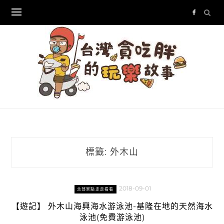
Skip
to
content
標籤:
外木山
2018-09-01
北部景點走走看看
【遊記】 外木山海興海水游泳池-基隆在地的天然海水
泳池(免費游泳池)