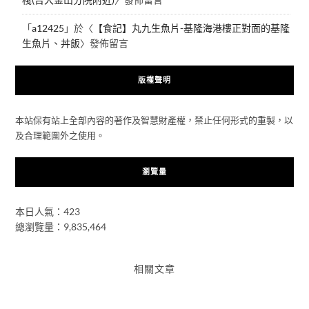
「
a12425
」於〈
【食記】丸九生魚片-基隆海港樓正對面的基隆
生魚片、丼飯
〉發佈留言
版權聲明
本站保有站上全部內容的著作及智慧財產權，禁止任何形式的重製，以
及合理範圍外之使用。
瀏覽量
本日人氣：423
總瀏覽量：9,835,464
相關文章