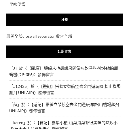
早味便當
分類
展開全部
close all separator
收合全部
近期留言
「
J
」於〈
【開箱】 邊緣人也想讓房間氣味乾淨些-紫外線除塵
螨機(DP-3E6)
〉發佈留言
「
a12425
」於〈
【遊記】搭著立榮航空去金門遊玩囉(松山機場
起飛 UNI AIR)
〉發佈留言
「
薛
」於〈
【遊記】搭著立榮航空去金門遊玩囉(松山機場起飛
UNI AIR)
〉發佈留言
「
karen
」於〈
【食記】雲集小棧-山菜海菜都很美味的熱炒小
棧(台大金山分院附近)
〉發佈留言