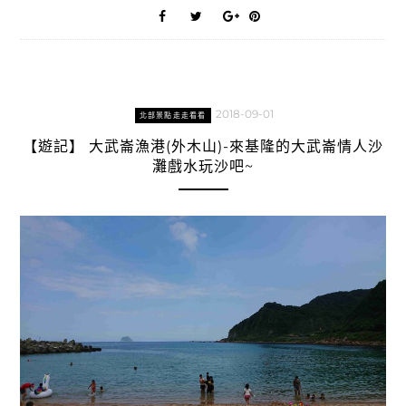
2018-09-01
北部景點走走看看
【遊記】 大武崙漁港(外木山)-來基隆的大武崙情人沙
灘戲水玩沙吧~