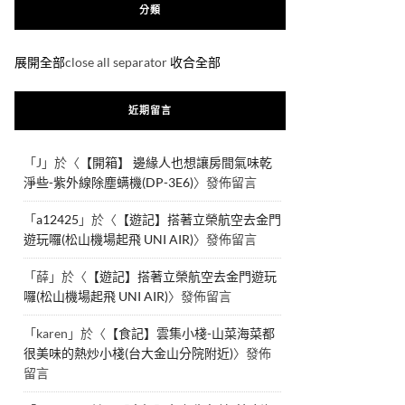
分類
展開全部
close all separator
收合全部
近期留言
「
J
」於〈
【開箱】 邊緣人也想讓房間氣味乾
淨些-紫外線除塵螨機(DP-3E6)
〉發佈留言
「
a12425
」於〈
【遊記】搭著立榮航空去金門
遊玩囉(松山機場起飛 UNI AIR)
〉發佈留言
「
薛
」於〈
【遊記】搭著立榮航空去金門遊玩
囉(松山機場起飛 UNI AIR)
〉發佈留言
「
karen
」於〈
【食記】雲集小棧-山菜海菜都
很美味的熱炒小棧(台大金山分院附近)
〉發佈
留言