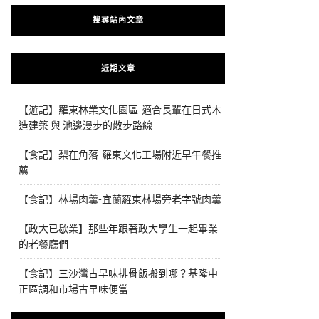
搜尋站內文章
近期文章
【遊記】羅東林業文化園區-適合長輩在日式木
造建築 與 池邊漫步的散步路線
【食記】梨在角落-羅東文化工場附近早午餐推
薦
【食記】林場肉羹-宜蘭羅東林場旁老字號肉羹
【政大已歇業】那些年跟著政大學生一起畢業
的老餐廳們
【食記】三沙灣古早味排骨飯搬到哪？基隆中
正區調和市場古早味便當