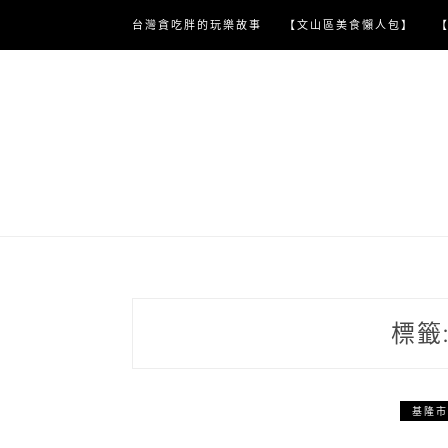
Skip
台灣貪吃胖的玩樂故事
【文山區美食懶人包】
to
content
標籤
基隆市