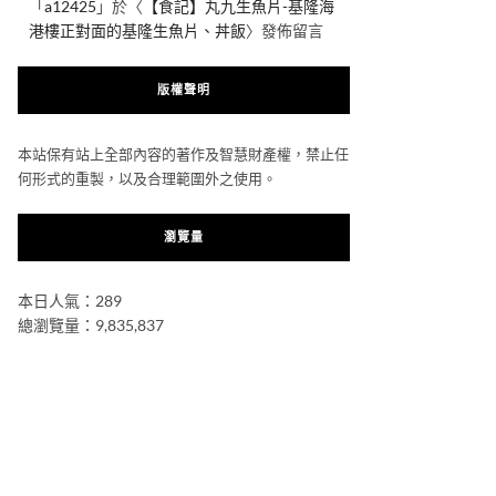
「
a12425
」於〈
【食記】丸九生魚片-基隆海
港樓正對面的基隆生魚片、丼飯
〉發佈留言
版權聲明
本站保有站上全部內容的著作及智慧財產權，禁止任
何形式的重製，以及合理範圍外之使用。
瀏覽量
本日人氣：289
總瀏覽量：9,835,837